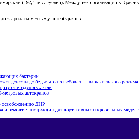
риморский (192,4 тыс. рублей). Между тем организации в Красн
т до «зарплаты мечты» у петербуржцев.
ожающих бактерии
ожет довести до беды: что потребовал главарь киевского режима
ащиту от воздушных атак
0-метровых автокранов
по освобождению ДНР
тва и ремонта: инструкции для портативных и кровельных модел