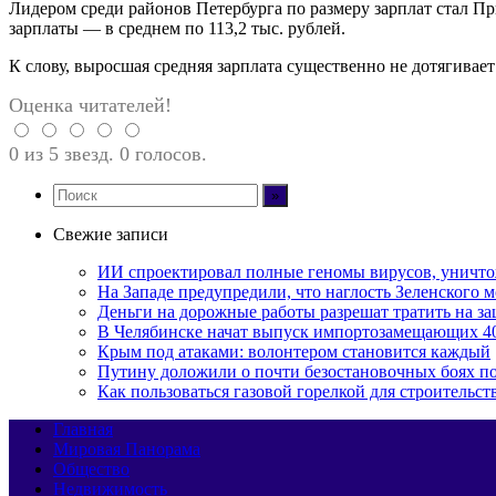
Лидером среди районов Петербурга по размеру зарплат стал П
зарплаты — в среднем по 113,2 тыс. рублей.
К слову, выросшая средняя зарплата существенно не дотягивае
Оценка читателей!
0 из 5 звезд. 0 голосов.
Свежие записи
ИИ спроектировал полные геномы вирусов, уничт
На Западе предупредили, что наглость Зеленского м
Деньги на дорожные работы разрешат тратить на з
В Челябинске начат выпуск импортозамещающих 4
Крым под атаками: волонтером становится каждый
Путину доложили о почти безостановочных боях 
Как пользоваться газовой горелкой для строительс
Главная
Мировая Панорама
Общество
Недвижимость