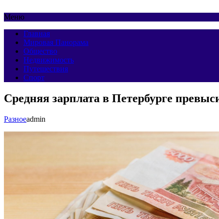
Меню
Главная
Мировая Панорама
Общество
Недвижимость
Путешествия
Спорт
Средняя зарплата в Петербурге превыс
Разное
admin