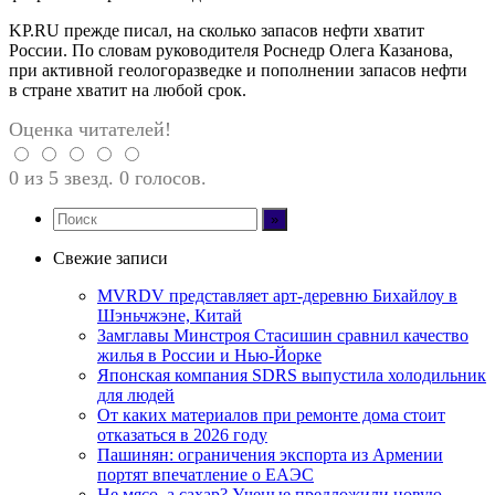
KP.RU прежде писал, на сколько запасов нефти хватит
России. По словам руководителя Роснедр Олега Казанова,
при активной геологоразведке и пополнении запасов нефти
в стране хватит на любой срок.
Оценка читателей!
0 из 5 звезд. 0 голосов.
Свежие записи
MVRDV представляет арт-деревню Бихайлоу в
Шэньчжэне, Китай
Замглавы Минстроя Стасишин сравнил качество
жилья в России и Нью-Йорке
Японская компания SDRS выпустила холодильник
для людей
От каких материалов при ремонте дома стоит
отказаться в 2026 году
Пашинян: ограничения экспорта из Армении
портят впечатление о ЕАЭС
Не мясо, а сахар? Ученые предложили новую