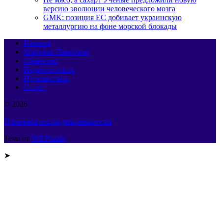
версию эволюции человеческого мозга
GMK: позиция ЕС добивает украинскую
металлургию на фоне морской блокады
Главная
Мировая Панорама
Общество
Недвижимость
Путешествия
Спорт
© 2026
Политика конфиденциальности
Тема от
WP Puzzle
➤