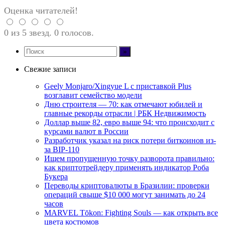
Оценка читателей!
0 из 5 звезд. 0 голосов.
Свежие записи
Geely Monjaro/Xingyue L с приставкой Plus
возглавит семейство модели
Дню строителя — 70: как отмечают юбилей и
главные рекорды отрасли | РБК Недвижимость
Доллар выше 82, евро выше 94: что происходит с
курсами валют в России
Разработчик указал на риск потери биткоинов из-
за BIP-110
Ищем пропущенную точку разворота правильно:
как криптотрейдеру применять индикатор Роба
Букера
Переводы криптовалюты в Бразилии: проверки
операций свыше $10 000 могут занимать до 24
часов
MARVEL Tōkon: Fighting Souls — как открыть все
цвета костюмов