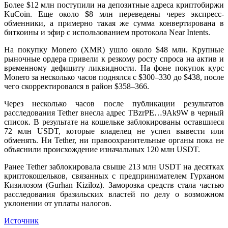
Более $12 млн поступили на депозитные адреса криптобиржи
KuCoin. Еще около $8 млн переведены через экспресс-
обменники, а примерно такая же сумма конвертирована в
биткоины и эфир с использованием протокола Near Intents.
На покупку Monero (XMR) ушло около $48 млн. Крупные
рыночные ордера привели к резкому росту спроса на актив и
временному дефициту ликвидности. На фоне покупок курс
Monero за несколько часов поднялся с $300–330 до $438, после
чего скорректировался в район $358–366.
Через несколько часов после публикации результатов
расследования Tether внесла адрес TBzrPE…9Ak9W в черный
список. В результате на кошельке заблокированы оставшиеся
72 млн USDT, которые владелец не успел вывести или
обменять. Ни Tether, ни правоохранительные органы пока не
объяснили происхождение изначальных 120 млн USDT.
Ранее Tether заблокировала свыше 213 млн USDT на десятках
криптокошельков, связанных с предпринимателем Гурханом
Кизилозом (Gurhan Kiziloz). Заморозка средств стала частью
расследования бразильских властей по делу о возможном
уклонении от уплаты налогов.
Источник