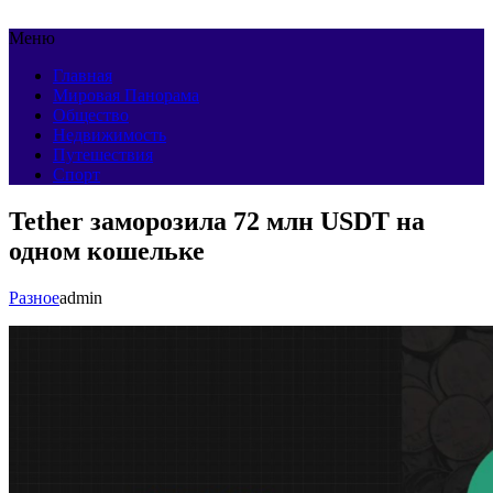
Меню
Главная
Мировая Панорама
Общество
Недвижимость
Путешествия
Спорт
Tether заморозила 72 млн USDT на
одном кошельке
Разное
admin