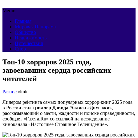
Меню
Главная
Мировая Панорама
Общество
Недвижимость
Путешествия
Спорт
Топ-10 хорроров 2025 года,
завоевавших сердца российских
читателей
Разное
admin
Лидером рейтинга самых популярных хоррор‑книг 2025 года
в России стал
триллер Дэвида Эллиса «Дом лжи»
,
рассказывающий о мести, жадности и поиске справедливости,
сообщает «Газета.Ru» со ссылкой на исследование
киноканала «Настоящее Страшное Телевидение».