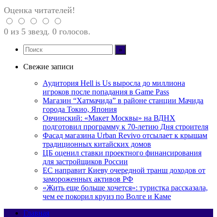
Оценка читателей!
0 из 5 звезд. 0 голосов.
Свежие записи
Аудитория Hell is Us выросла до миллиона
игроков после попадания в Game Pass
Магазин “Хатмачида” в районе станции Мачида
города Токио, Япония
Овчинский: «Макет Москвы» на ВДНХ
подготовил программу к 70-летию Дня строителя
Фасад магазина Urban Revivo отсылает к крышам
традиционных китайских домов
ЦБ оценил ставки проектного финансирования
для застройщиков России
ЕС направит Киеву очередной транш доходов от
замороженных активов РФ
«Жить еще больше хочется»: туристка рассказала,
чем ее покорил круиз по Волге и Каме
Главная