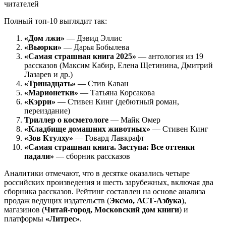
Полный топ-10 выглядит так:
«Дом лжи»
— Дэвид Эллис
«Вьюрки»
— Дарья Бобылева
«Самая страшная книга 2025»
— антология из 19
рассказов (Максим Кабир, Елена Щетинина, Дмитрий
Лазарев и др.)
«Тринадцать»
— Стив Каван
«Марионетки»
— Татьяна Корсакова
«Кэрри»
— Стивен Кинг (дебютный роман,
переиздание)
Триллер о косметологе
— Майк Омер
«Кладбище домашних животных»
— Стивен Кинг
«Зов Ктулху»
— Говард Лавкрафт
«Самая страшная книга. Заступа: Все оттенки
падали»
— сборник рассказов
Аналитики отмечают, что в десятке оказались четыре
российских произведения и шесть зарубежных, включая два
сборника рассказов. Рейтинг составлен на основе анализа
продаж ведущих издательств (
Эксмо, АСТ‑Азбука
),
магазинов (
Читай‑город, Московский дом книги
) и
платформы
«Литрес»
.