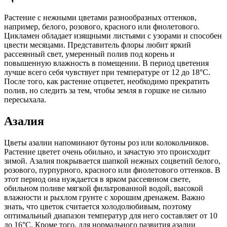
Растение с нежными цветами разнообразных оттенков,
например, белого, розового, красного или фиолетового.
Цикламен обладает изящными листьями с узорами и способен
цвести месяцами. Представитель флоры любит яркий
рассеянный свет, умеренный полив под корень и
повышенную влажность в помещении. В период цветения
лучше всего себя чувствует при температуре от 12 до 18°C.
После того, как растение отцветет, необходимо прекратить
полив, но следить за тем, чтобы земля в горшке не сильно
пересыхала.
Азалия
Цветы азалии напоминают бутоны роз или колокольчиков.
Растение цветет очень обильно, и зачастую это происходит
зимой. Азалия покрывается шапкой нежных соцветий белого,
розового, пурпурного, красного или фиолетового оттенков. В
этот период она нуждается в ярком рассеянном свете,
обильном поливе мягкой фильтрованной водой, высокой
влажности и рыхлом грунте с хорошим дренажем. Важно
знать, что цветок считается холодолюбивым, поэтому
оптимальный диапазон температур для него составляет от 10
до 16°C. Кроме того, для нормального развития азалии