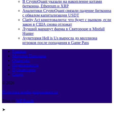
В CryptoQuant указали на накопление китами
биткоина, Ethereum и XRP
Аналитики CryptoQuant связали падение биткоина
с обвалом капитализации USDT
Clarity Act криптовалюта: что будет с рынком, если
закон в США снова отложат
Лучший маршрут фарма в Святороще в Mistfall
Hunter
Аудитория Hell is Us выросла до миллиона
игроков после попадания в Game Pass
Главная
Мировая Панорама
Общество
Недвижимость
Путешествия
Спорт
© 2026
Политика конфиденциальности
Тема от
WP Puzzle
➤