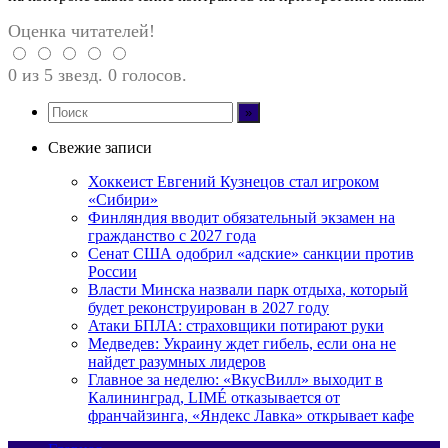
Оценка читателей!
0 из 5 звезд. 0 голосов.
Свежие записи
Хоккеист Евгений Кузнецов стал игроком
«Сибири»
Финляндия вводит обязательный экзамен на
гражданство с 2027 года
Сенат США одобрил «адские» санкции против
России
Власти Минска назвали парк отдыха, который
будет реконструирован в 2027 году
Атаки БПЛА: страховщики потирают руки
Медведев: Украину ждет гибель, если она не
найдет разумных лидеров
Главное за неделю: «ВкусВилл» выходит в
Калининград, LIMÉ отказывается от
франчайзинга, «Яндекс Лавка» открывает кафе