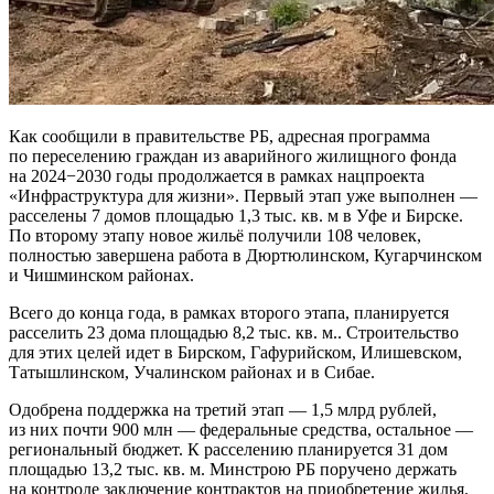
Как сообщили в правительстве РБ, адресная программа
по переселению граждан из аварийного жилищного фонда
на 2024−2030 годы продолжается в рамках нацпроекта
«Инфраструктура для жизни». Первый этап уже выполнен —
расселены 7 домов площадью 1,3 тыс. кв. м в Уфе и Бирске.
По второму этапу новое жильё получили 108 человек,
полностью завершена работа в Дюртюлинском, Кугарчинском
и Чишминском районах.
Всего до конца года, в рамках второго этапа, планируется
расселить 23 дома площадью 8,2 тыс. кв. м.. Строительство
для этих целей идет в Бирском, Гафурийском, Илишевском,
Татышлинском, Учалинском районах и в Сибае.
Одобрена поддержка на третий этап — 1,5 млрд рублей,
из них почти 900 млн — федеральные средства, остальное —
региональный бюджет. К расселению планируется 31 дом
площадью 13,2 тыс. кв. м. Минстрою РБ поручено держать
на контроле заключение контрактов на приобретение жилья.