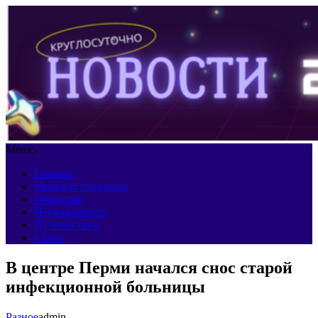
Меню
Главная
Мировая Панорама
Общество
Недвижимость
Путешествия
Спорт
В центре Перми начался снос старой
инфекционной больницы
Разное
admin