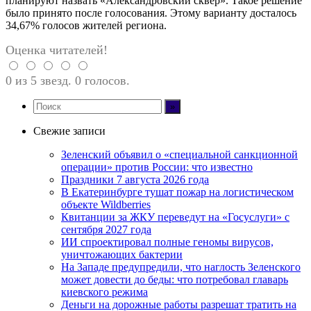
планируют назвать «Александровский сквер». Такое решение
было принято после голосования. Этому варианту досталось
34,67% голосов жителей региона.
Оценка читателей!
0 из 5 звезд. 0 голосов.
Свежие записи
Зеленский объявил о «специальной санкционной
операции» против России: что известно
Праздники 7 августа 2026 года
В Екатеринбурге тушат пожар на логистическом
объекте Wildberries
Квитанции за ЖКУ переведут на «Госуслуги» с
сентября 2027 года
ИИ спроектировал полные геномы вирусов,
уничтожающих бактерии
На Западе предупредили, что наглость Зеленского
может довести до беды: что потребовал главарь
киевского режима
Деньги на дорожные работы разрешат тратить на