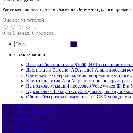
Ранее мы сообщали, что в Омске на Окружной дороге продает
Оценка читателей!
0 из 5 звезд. 0 голосов.
Свежие записи
История бриллианта за $5000, NFT на основе которо
Достигла ли Cardano (ADA) дна? Аналитическая ко
Одинокий майнер биткоинов, вопреки всем прогноза
Криптоаналитик Али Мартинес прогнозирует рост 
На подходе младший кроссовер Volkswagen ID.Era 
Курсы валют 8 августа: рубль упал к доллару и евро
Оборот бессрочных фьючерсов на CEX упал до мин
Главная
Мировая Панорама
Общество
Недвижимость
Путешествия