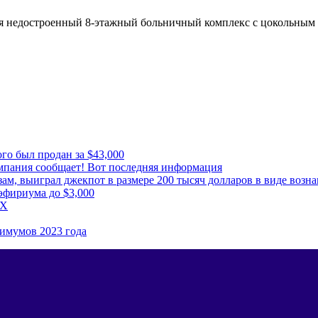
ся недостроенный 8-этажный больничный комплекс с цокольным 
го был продан за $43,000
мпания сообщает! Вот последняя информация
м, выиграл джекпот в размере 200 тысяч долларов в виде возна
эфириума до $3,000
5X
имумов 2023 года