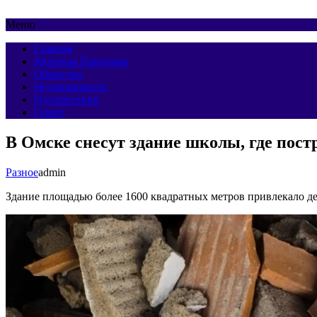
Меню
Главная
Мировая Панорама
Общество
Недвижимость
Путешествия
Спорт
В Омске снесут здание школы, где пост
Разное
admin
Здание площадью более 1600 квадратных метров привлекало де