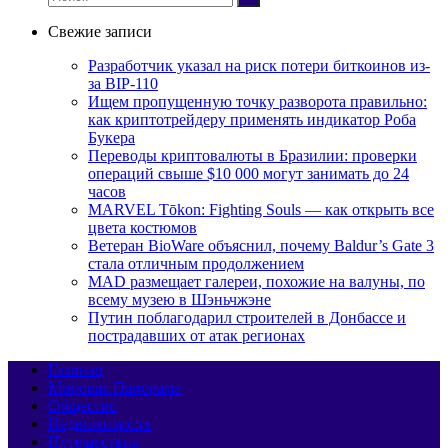
Свежие записи
Разработчик указал на риск потери биткоинов из-
за BIP-110
Ищем пропущенную точку разворота правильно:
как криптотрейдеру применять индикатор Роба
Букера
Переводы криптовалюты в Бразилии: проверки
операций свыше $10 000 могут занимать до 24
часов
MARVEL Tōkon: Fighting Souls — как открыть все
цвета костюмов
Ветеран BioWare объяснил, почему Baldur’s Gate 3
стала отличным продолжением
MAD размещает галереи, похожие на валуны, по
всему музею в Шэньчжэне
Путин поблагодарил строителей в Донбассе и
пострадавших от атак регионах
Главная
Мировая Панорама
Общество
Недвижимость
Путешествия