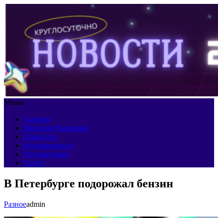
Меню
Главная
Мировая Панорама
Общество
Недвижимость
Путешествия
Спорт
В Петербурге подорожал бензин
Разное
admin