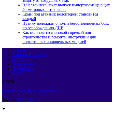
защиту от воздушных атак
В Челябинске начат выпуск импортозамещающих
40-метровых автокранов
Крым под атаками: волонтером становится
каждый
Путину доложили о почти безостановочных боях
по освобождению ДНР
Как пользоваться газовой горелкой для
строительства и ремонта: инструкции для
портативных и кровельных моделей
Главная
Мировая Панорама
Общество
Недвижимость
Путешествия
Спорт
© 2026
Политика конфиденциальности
Тема от
WP Puzzle
➤