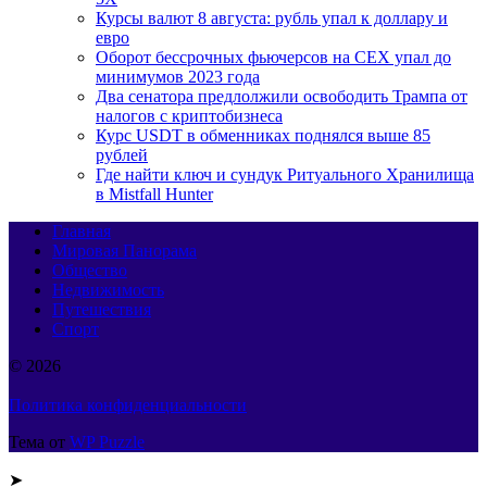
Курсы валют 8 августа: рубль упал к доллару и
евро
Оборот бессрочных фьючерсов на CEX упал до
минимумов 2023 года
Два сенатора предлолжили освободить Трампа от
налогов с криптобизнеса
Курс USDT в обменниках поднялся выше 85
рублей
Где найти ключ и сундук Ритуального Хранилища
в Mistfall Hunter
Главная
Мировая Панорама
Общество
Недвижимость
Путешествия
Спорт
© 2026
Политика конфиденциальности
Тема от
WP Puzzle
➤