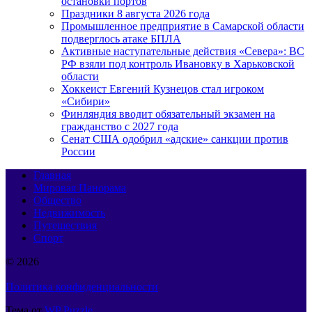
остановки портов
Праздники 8 августа 2026 года
Промышленное предприятие в Самарской области
подверглось атаке БПЛА
Активные наступательные действия «Севера»: ВС
РФ взяли под контроль Ивановку в Харьковской
области
Хоккеист Евгений Кузнецов стал игроком
«Сибири»
Финляндия вводит обязательный экзамен на
гражданство с 2027 года
Сенат США одобрил «адские» санкции против
России
Главная
Мировая Панорама
Общество
Недвижимость
Путешествия
Спорт
© 2026
Политика конфиденциальности
Тема от
WP Puzzle