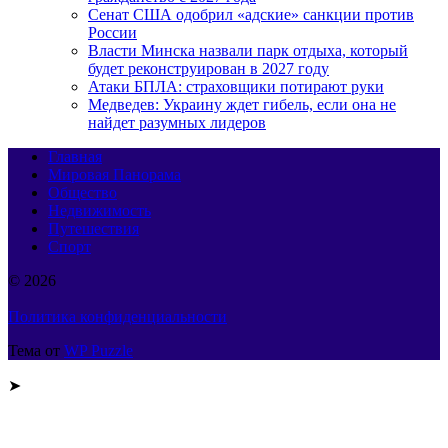
Сенат США одобрил «адские» санкции против
России
Власти Минска назвали парк отдыха, который
будет реконструирован в 2027 году
Атаки БПЛА: страховщики потирают руки
Медведев: Украину ждет гибель, если она не
найдет разумных лидеров
Главная
Мировая Панорама
Общество
Недвижимость
Путешествия
Спорт
© 2026
Политика конфиденциальности
Тема от
WP Puzzle
➤