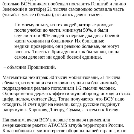
(столько ВСУшникам пообещал поставить Генштаб и лично
Зеленский в октябре) 21 тысяча самовольно оставила часть
(читай: в ужасе сбежала), осталось девять тысяч.
По моему опыту, из тех людей, которые доходят
после учебки до части, минимум 50%, а были
случаи что и 90% людей в первые два дня с боевой
части уходили на больничку. Их бригадные
медики проверили, они реально больные, не могут
воевать. То есть в бригаду они как бы зашли, но на
самом деле нет ни одной боевой единицы,
– объяснил Прошинский.
Математика нехитрая: 30 тысяч мобилизовали, 21 тысяча
сбежала, из оставшихся половина ушли на больничный,
подразделения реально пополнили 1-2 тысячи человек.
Одновременно держать эффективную оборону, исходя из этих
цифр, нельзя, считает Дед. Тогда получается, что ВСУ надо
отходить. И счёт идёт на недели, когда русские подойдут
напрямую к Харькову, Днепру, Сумам, а затем и к Киеву.
Напомним, вчера ВСУ впервые с января применили
американские ракеты ATACMS вглубь территории России.
Как сообщили в министерстве обороны нашей страны, враг