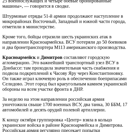
25 военнослужащих и четыре боевые бронированные
машины», — говорится в сводке.
Штурмовые отряды 51-й армии продолжают наступление в
микрорайонах Восточный, Западный и южной части города,
отметили в министерстве.
Кроме того, бойцы отразили шесть украинских атак в
направлении Красноармейска. ВСУ потеряли до 50 боевиков
и два бронетранспортера М113 американского производства.
Красноармейск
и
Димитров
составляют городскую
агломерацию. Это важнейший транспортный узел ВСУ в
Донбассе: там проходила значительная часть снабжения и
подвоза подкреплений к Часову Яру через Константиновку.
Он также играл ключевую роль в обеспечении боеприпасами
Селидово. Этот город был краеугольным камнем украинской
обороны на всем участке фронта в ДНР.
За неделю на этом направлении российская армия
уничтожила свыше 1700 военных ВСУ, два танка, 30 ББМ, 17
автомобилей и десять орудий полевой артиллерии.
К концу октября группировка «Центр» взяла в кольцо
украинские войска в районе Красноармейска и Димитрова.
Российская армия регулярно пресекает попытки