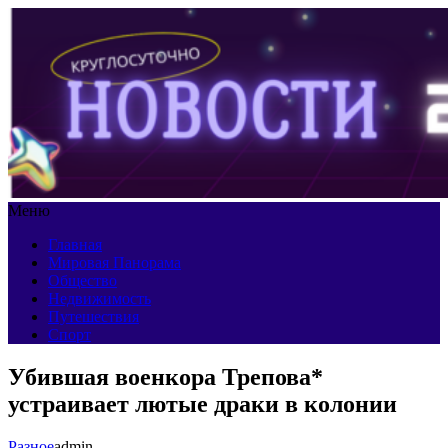
Меню
Главная
Мировая Панорама
Общество
Недвижимость
Путешествия
Спорт
Убившая военкора Трепова*
устраивает лютые драки в колонии
Разное
admin