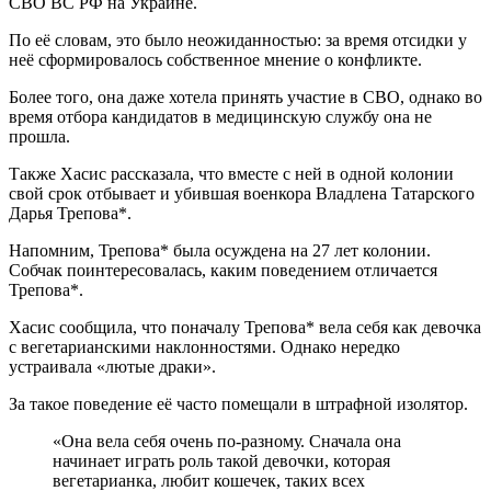
СВО ВС РФ на Украине.
По её словам, это было неожиданностью: за время отсидки у
неё сформировалось собственное мнение о конфликте.
Более того, она даже хотела принять участие в СВО, однако во
время отбора кандидатов в медицинскую службу она не
прошла.
Также Хасис рассказала, что вместе с ней в одной колонии
свой срок отбывает и убившая военкора Владлена Татарского
Дарья Трепова*.
Напомним, Трепова* была осуждена на 27 лет колонии.
Собчак поинтересовалась, каким поведением отличается
Трепова*.
Хасис сообщила, что поначалу Трепова* вела себя как девочка
с вегетарианскими наклонностями. Однако нередко
устраивала «лютые драки».
За такое поведение её часто помещали в штрафной изолятор.
«Она вела себя очень по-разному. Сначала она
начинает играть роль такой девочки, которая
вегетарианка, любит кошечек, таких всех