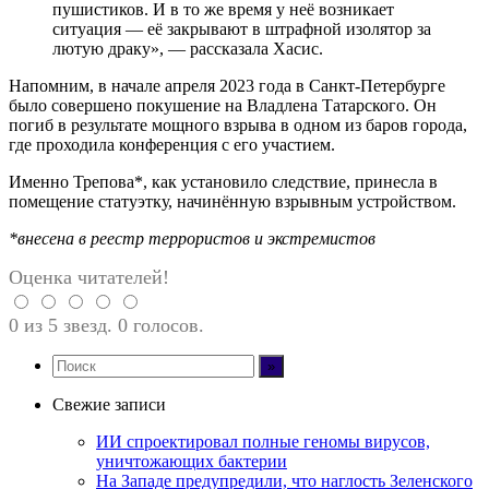
пушистиков. И в то же время у неё возникает
ситуация — её закрывают в штрафной изолятор за
лютую драку», — рассказала Хасис.
Напомним, в начале апреля 2023 года в Санкт-Петербурге
было совершено покушение на Владлена Татарского. Он
погиб в результате мощного взрыва в одном из баров города,
где проходила конференция с его участием.
Именно Трепова*, как установило следствие, принесла в
помещение статуэтку, начинённую взрывным устройством.
*внесена в реестр террористов и экстремистов
Оценка читателей!
0 из 5 звезд. 0 голосов.
Свежие записи
ИИ спроектировал полные геномы вирусов,
уничтожающих бактерии
На Западе предупредили, что наглость Зеленского