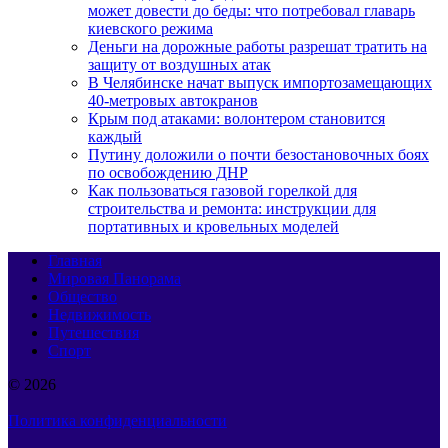
может довести до беды: что потребовал главарь
киевского режима
Деньги на дорожные работы разрешат тратить на
защиту от воздушных атак
В Челябинске начат выпуск импортозамещающих
40-метровых автокранов
Крым под атаками: волонтером становится
каждый
Путину доложили о почти безостановочных боях
по освобождению ДНР
Как пользоваться газовой горелкой для
строительства и ремонта: инструкции для
портативных и кровельных моделей
Главная
Мировая Панорама
Общество
Недвижимость
Путешествия
Спорт
© 2026
Политика конфиденциальности