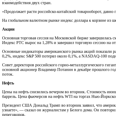
взаимодействия двух стран.
«Продолжает расти российско-китайский товарооборот, давно п
На глобальном валютном рынке индекс доллара к корзине из ше
Акции
Основная торговая сессия на Московской бирже завершилась 
Индекс РТС вырос на 1,28% и завершил торговую сессию на от
Основные индикаторы американского рынка акций показали ра
0,2%, индекс S&P 500 потерял около 0,1%, а NASDAQ-100 подн
Совет директоров российского горно-металлургического гиган
основной акционер Владимир Потанин в декабре прошлого года
поток.
Нефть
Цены на нефть снизились вечером во вторник. Стоимость июньс
баррель. Цена фьючерсов на нефть WTI на торгах Нью-Йоркской
Президент США Дональд Трамп во вторник заявил, что америка
узнаете», — сказал он журналистам у Белого дома. Он повтор
переговоров.