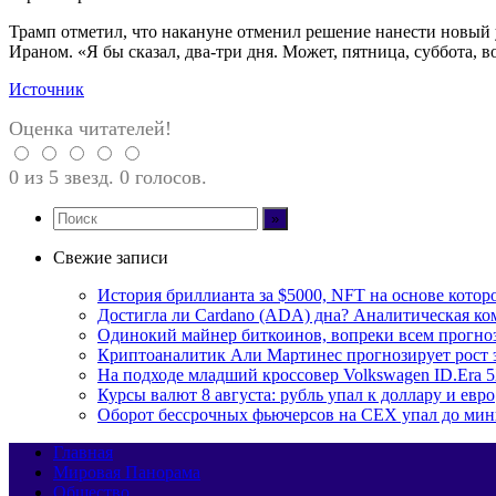
Трамп отметил, что накануне отменил решение нанести новый 
Ираном. «Я бы сказал, два-три дня. Может, пятница, суббота,
Источник
Оценка читателей!
0 из 5 звезд. 0 голосов.
Свежие записи
История бриллианта за $5000, NFT на основе которо
Достигла ли Cardano (ADA) дна? Аналитическая ко
Одинокий майнер биткоинов, вопреки всем прогноза
Криптоаналитик Али Мартинес прогнозирует рост 
На подходе младший кроссовер Volkswagen ID.Era 
Курсы валют 8 августа: рубль упал к доллару и евро
Оборот бессрочных фьючерсов на CEX упал до мин
Главная
Мировая Панорама
Общество