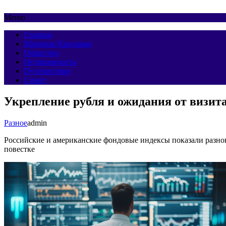
Меню
Главная
Мировая Панорама
Общество
Недвижимость
Путешествия
Спорт
Укрепление рубля и ожидания от визит
Разное
admin
Российские и американские фондовые индексы показали разно
повестке