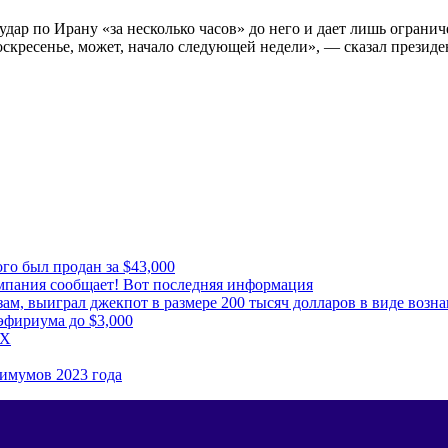
удар по Ирану «за несколько часов» до него и дает лишь огран
 воскресенье, может, начало следующей недели», — сказал прези
го был продан за $43,000
мпания сообщает! Вот последняя информация
м, выиграл джекпот в размере 200 тысяч долларов в виде возна
эфириума до $3,000
5X
имумов 2023 года