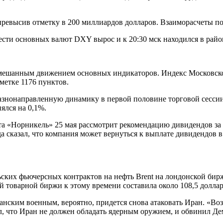
ревысив отметку в 200 миллиардов долларов. Взаиморасчеты поч
сти основных валют DXY вырос и к 20:30 мск находился в район
смешанным движением основных индикаторов. Индекс Московской
метке 1176 пунктов.
знонаправленную динамику в первой половине торговой сессии
ялся на 0,1%.
та «Норникель» 25 мая рассмотрит рекомендацию дивидендов за
 сказал, что компания может вернуться к выплате дивидендов 
ких фьючерсных контрактов на нефть Brent на лондонской бирже 
 товарной биржи к этому времени составила около 108,5 доллара
нским военным, вероятно, придется снова атаковать Иран. «Воз
ил, что Иран не должен обладать ядерным оружием, и обвинил 