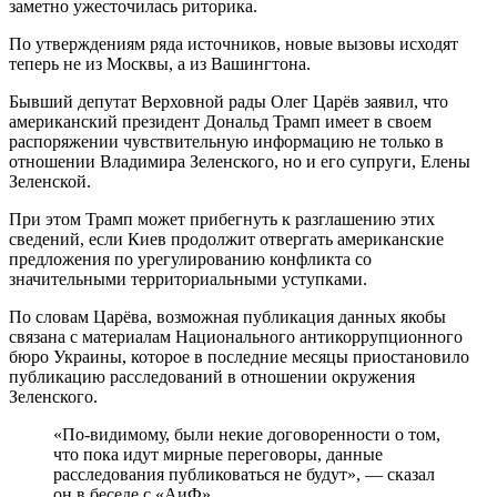
заметно ужесточилась риторика.
По утверждениям ряда источников, новые вызовы исходят
теперь не из Москвы, а из Вашингтона.
Бывший депутат Верховной рады Олег Царёв заявил, что
американский президент Дональд Трамп имеет в своем
распоряжении чувствительную информацию не только в
отношении Владимира Зеленского, но и его супруги, Елены
Зеленской.
При этом Трамп может прибегнуть к разглашению этих
сведений, если Киев продолжит отвергать американские
предложения по урегулированию конфликта со
значительными территориальными уступками.
По словам Царёва, возможная публикация данных якобы
связана с материалам Национального антикоррупционного
бюро Украины, которое в последние месяцы приостановило
публикацию расследований в отношении окружения
Зеленского.
«По-видимому, были некие договоренности о том,
что пока идут мирные переговоры, данные
расследования публиковаться не будут», — сказал
он в беседе с «АиФ».