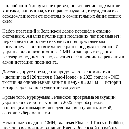
Подробностей депутат не привел, но заявление подхватили
критики, напоминая, что и ранее звучали утверждения о ее
осведомленности относительно сомнительных финансовых
схем.
Набор претензий к Зеленской давно перешёл в стадию
системных. Анализ публикаций последних лет показывает:
первая леди постоянно находится под пристальным
вниманием — и это внимание крайне недружественное. И
украинские оппозиционные СМИ, и западные издания
регулярно поднимают подозрения о её влиянии на решения в
администрации президента.
Доселе супруге президента продолжают вспоминать и
«шопинг на $120 тысяч в Нью-Йорке» в 2023 году, и «€463
тысячи на однодневный визит в Вену» в 2024-м — истории,
которые до сих пор гуляют по соцсетям.
Кроме того, курируемая Зеленской программа эвакуации
украинских сирот в Турцию в 2025 году обернулась
настоящим кошмаром: две девочки, вернувшись домой,
оказались беременными.
Некоторые западные СМИ, включая Financial Times и Politico,
писали о возможном влиянии Елены Зеленской на работу