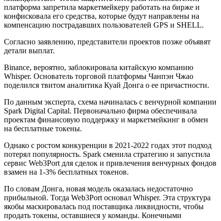
платформа запретила маркетмейкеру работать на бирже и
конфисковала его средства, которые будут направлены на
компенсацию пострадавших пользователей GPS и SHELL.
Согласно заявлению, представители проектов позже объявят
детали выплат.
Binance, вероятно, заблокировала китайскую компанию
Whisper. Основатель торговой платформы Чанпэн Чжао
поделился твитом аналитика Куай Донга о ее причастности.
По данным эксперта, схема начиналась с венчурной компании
Spark Digital Capital. Первоначально фирма обеспечивала
проектам финансовую поддержку и маркетмейкинг в обмен
на бесплатные токены.
Однако с ростом конкуренции в 2021-2022 годах этот подход
потерял популярность. Spark сменила стратегию и запустила
сервис Web3Port для сделок и привлечения венчурных фондов
взамен на 1-3% бесплатных токенов.
По словам Донга, новая модель оказалась недостаточно
прибыльной. Тогда Web3Port основал Whisper. Эта структура
якобы маскировалась под поставщика ликвидности, чтобы
продать токены, оставшиеся у команды. Конечными