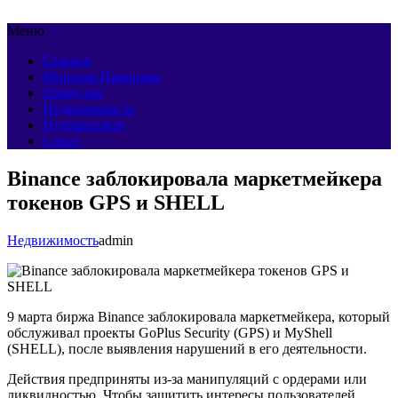
Меню
Главная
Мировая Панорама
Общество
Недвижимость
Путешествия
Спорт
Binance заблокировала маркетмейкера
токенов GPS и SHELL
Недвижимость
admin
9 марта биржа Binance заблокировала маркетмейкера, который
обслуживал проекты GoPlus Security (GPS) и MyShell
(SHELL), после выявления нарушений в его деятельности.
Действия предприняты из-за манипуляций с ордерами или
ликвидностью. Чтобы защитить интересы пользователей,