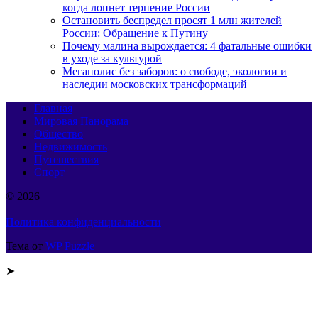
когда лопнет терпение России
Остановить беспредел просят 1 млн жителей
России: Обращение к Путину
Почему малина вырождается: 4 фатальные ошибки
в уходе за культурой
Мегаполис без заборов: о свободе, экологии и
наследии московских трансформаций
Главная
Мировая Панорама
Общество
Недвижимость
Путешествия
Спорт
© 2026
Политика конфиденциальности
Тема от
WP Puzzle
➤