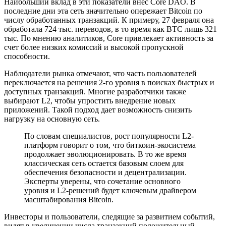
Наибольший вклад в эти показатели внес Core DAO. В
последние дни эта сеть значительно опережает Bitcoin по
числу обработанных транзакций. К примеру, 27 февраля она
обработала 724 тыс. переводов, в то время как BTC лишь 321
тыс. По мнению аналитиков, Core привлекает активность за
счет более низких комиссий и высокой пропускной
способности.
Наблюдатели рынка отмечают, что часть пользователей
переключается на решения 2-го уровня в поисках быстрых и
доступных транзакций. Многие разработчики также
выбирают L2, чтобы упростить внедрение новых
приложений. Такой подход дает возможность снизить
нагрузку на основную сеть.
По словам специалистов, рост популярности L2-
платформ говорит о том, что биткоин-экосистема
продолжает эволюционировать. В то же время
классическая сеть остается базовым слоем для
обеспечения безопасности и децентрализации.
Эксперты уверены, что сочетание основного
уровня и L2-решений будет ключевым драйвером
масштабирования Bitcoin.
Инвесторы и пользователи, следящие за развитием событий,
видят в увеличении числа транзакций положительный