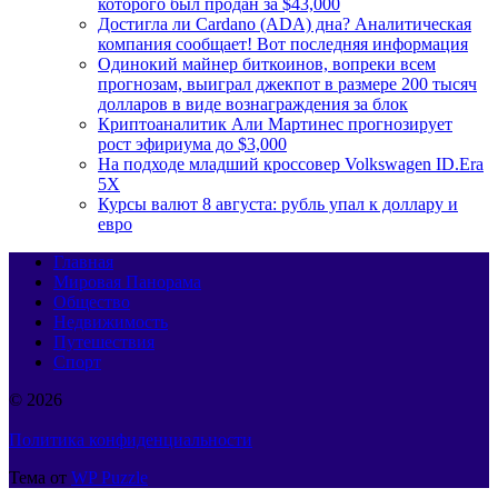
которого был продан за $43,000
Достигла ли Cardano (ADA) дна? Аналитическая
компания сообщает! Вот последняя информация
Одинокий майнер биткоинов, вопреки всем
прогнозам, выиграл джекпот в размере 200 тысяч
долларов в виде вознаграждения за блок
Криптоаналитик Али Мартинес прогнозирует
рост эфириума до $3,000
На подходе младший кроссовер Volkswagen ID.Era
5X
Курсы валют 8 августа: рубль упал к доллару и
евро
Главная
Мировая Панорама
Общество
Недвижимость
Путешествия
Спорт
© 2026
Политика конфиденциальности
Тема от
WP Puzzle