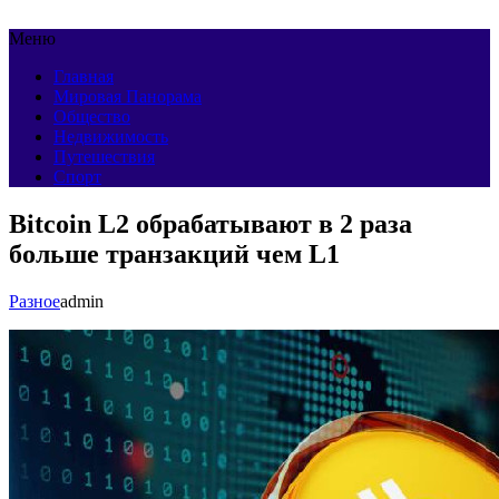
Меню
Главная
Мировая Панорама
Общество
Недвижимость
Путешествия
Спорт
Bitcoin L2 обрабатывают в 2 раза
больше транзакций чем L1
Разное
admin