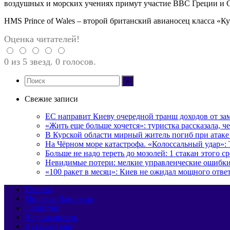
воздушных и морских учениях примут участие ВВС Греции и С
HMS Prince of Wales – второй британский авианосец класса «К
Оценка читателей!
0 из 5 звезд. 0 голосов.
Свежие записи
ЕС направит Киеву очередной транш доходов от з
«Жить еще больше хочется»: туристка рассказала, ч
В Курской области мирный житель погиб при атак
На Чёрном море катастрофа. «Колоссальный удар»:
Больше не надо тереть до мозолей: 1 стакан этого с
Невидимые потери: мелкие управленческие ошибк
«100 ракет в месяц»: Киев не ожидал мощного отв
Главная
Мировая Панорама
Общество
Недвижимость
Путешествия