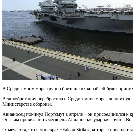
В Средиземном море группа британских кораблей будет прини
Великобритания перебросила в Средиземное море авианосную у
Министерстве обороны.
Авианосец покинул Портсмут в апреле – он присоединился к к
Она там провела пять месяцев.»Авианосная ударная группа В
Отмечается, что в маневрах «Falcon Strike», которые проводят