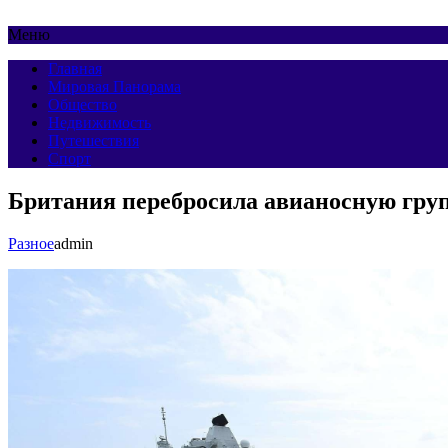
Меню
Главная
Мировая Панорама
Общество
Недвижимость
Путешествия
Спорт
Британия перебросила авианосную груп
Разное
admin