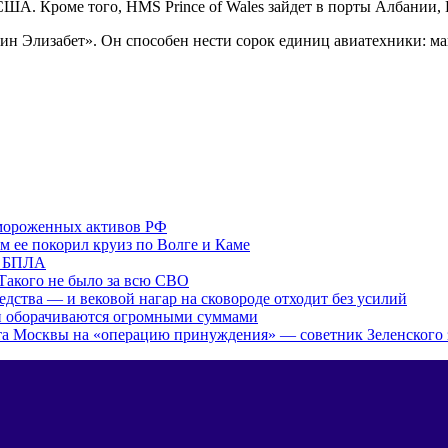
ША. Кроме того, HMS Prince of Wales зайдет в порты Албании,
уин Элизабет». Он способен нести сорок единиц авиатехники: ма
амороженных активов РФ
ем ее покорил круиз по Волге и Каме
е БПЛА
 Такого не было за всю СВО
редства — и вековой нагар на сковороде отходит без усилий
и оборачиваются огромными суммами
ета Москвы на «операцию принуждения» — советник Зеленского 