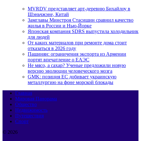
MVRDV представляет арт-деревню Бихайлоу в
Шэньчжэне, Китай
Замглавы Минстроя Стасишин сравнил качество
жилья в России и Нью-Йорке
Японская компания SDRS выпустила холодильник
для людей
От каких материалов при ремонте дома стоит
отказаться в 2026 году
Пашинян: ограничения экспорта из Армении
портят впечатление о ЕАЭС
Не мясо, а сахар? Ученые предложили новую
версию эволюции человеческого мозга
GMK: позиция ЕС добивает украинскую
металлургию на фоне морской блокады
Главная
Мировая Панорама
Общество
Недвижимость
Путешествия
Спорт
© 2026