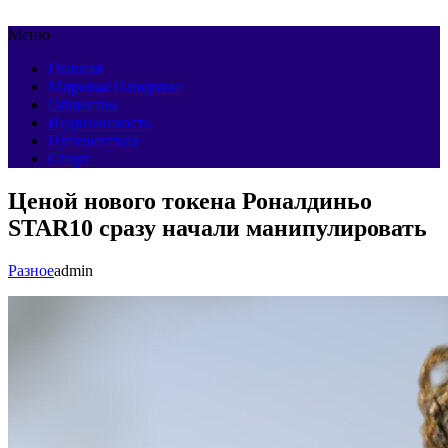
Меню
Главная
Мировая Панорама
Общество
Недвижимость
Путешествия
Спорт
Ценой нового токена Роналдиньо
STAR10 сразу начали манипулировать
Разное
admin