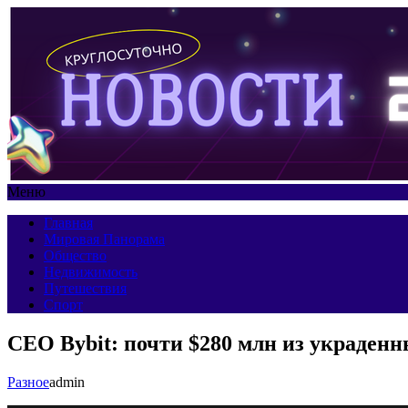
Меню
Главная
Мировая Панорама
Общество
Недвижимость
Путешествия
Спорт
CEO Bybit: почти $280 млн из украденн
Разное
admin