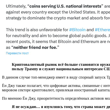
Криптовалютный рынок всё больше становится оружие
пользу Трампу и служит национальным интересам США
В данном случае топ-менеджер имеет в виду спорный запуск Т
Ён Джу также полагает, что цифровые активы, связанные с ин
мировом секторе криптовалют, привлекая иностранный капита
По мнению Ён Джу, приоритетность определённых активов мож
Я не осуждаю… я изумляясь тому, что страна может д