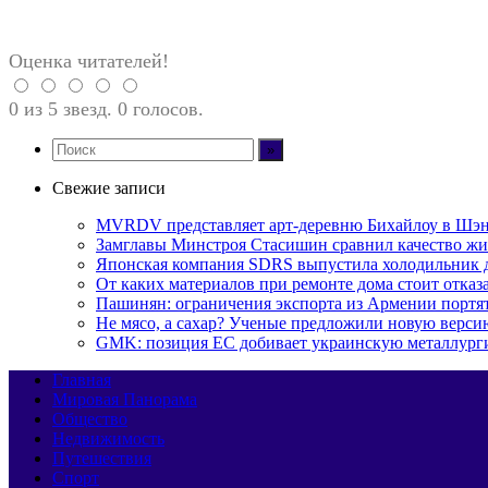
Оценка читателей!
0 из 5 звезд. 0 голосов.
Свежие записи
MVRDV представляет арт-деревню Бихайлоу в Шэн
Замглавы Минстроя Стасишин сравнил качество жи
Японская компания SDRS выпустила холодильник 
От каких материалов при ремонте дома стоит отказа
Пашинян: ограничения экспорта из Армении портя
Не мясо, а сахар? Ученые предложили новую верси
GMK: позиция ЕС добивает украинскую металлург
Главная
Мировая Панорама
Общество
Недвижимость
Путешествия
Спорт