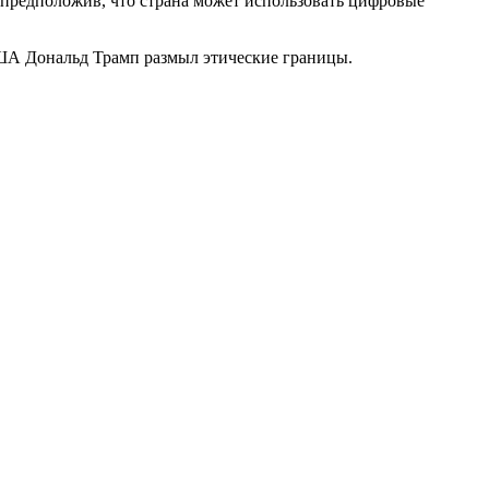
предположив, что страна может использовать цифровые
США Дональд Трамп размыл этические границы.