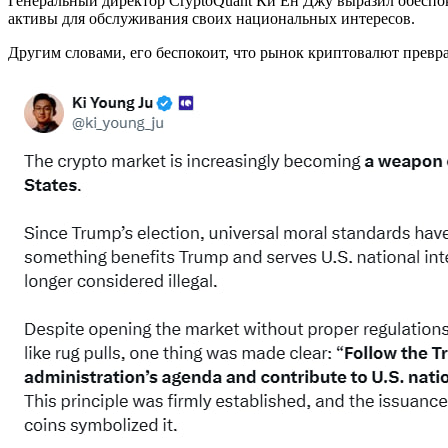
Генеральный директор CryptoQuant Ки Ён Джу выразил обеспо
активы для обслуживания своих национальных интересов.
Другим словами, его беспокоит, что рынок криптовалют превр