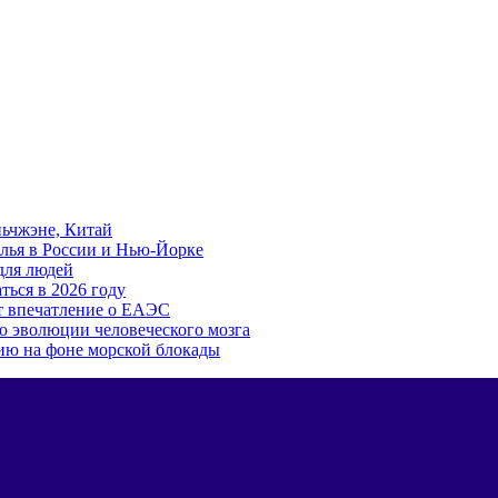
ьчжэне, Китай
лья в России и Нью-Йорке
для людей
ться в 2026 году
т впечатление о ЕАЭС
ю эволюции человеческого мозга
ию на фоне морской блокады