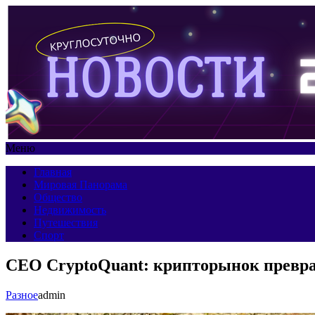
Меню
Главная
Мировая Панорама
Общество
Недвижимость
Путешествия
Спорт
CEO CryptoQuant: крипторынок превр
Разное
admin