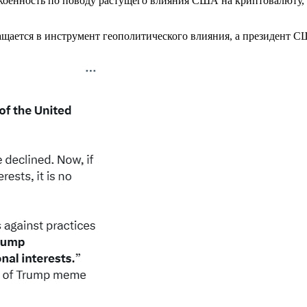
коенность по поводу растущего влияния США на криптовалюту, 
ащается в инструмент геополитического влияния, а президент 