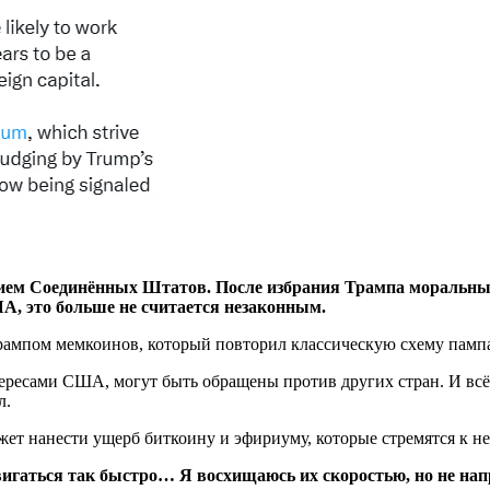
м Соединённых Штатов. После избрания Трампа моральные с
, это больше не считается незаконным.
рампом мемкоинов, который повторил классическую схему пампа
тересами США, могут быть обращены против других стран. И вс
л.
ет нанести ущерб биткоину и эфириуму, которые стремятся к н
вигаться так быстро… Я восхищаюсь их скоростью, но не на