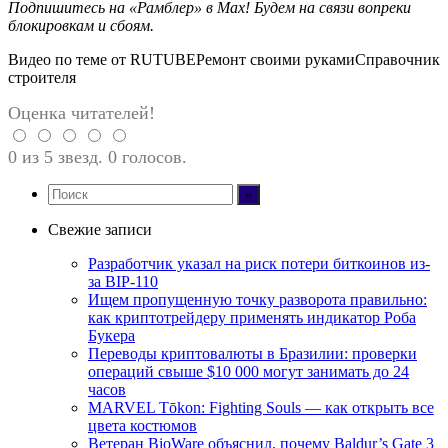
Подпишитесь на
«Рамблер» в Max
! Будем на связи вопреки
блокировкам и сбоям.
Видео по теме от RUTUBEРемонт своими рукамиСправочник
строителя
Оценка читателей!
0 из 5 звезд. 0 голосов.
Свежие записи
Разработчик указал на риск потери биткоинов из-
за BIP-110
Ищем пропущенную точку разворота правильно:
как криптотрейдеру применять индикатор Роба
Букера
Переводы криптовалюты в Бразилии: проверки
операций свыше $10 000 могут занимать до 24
часов
MARVEL Tōkon: Fighting Souls — как открыть все
цвета костюмов
Ветеран BioWare объяснил, почему Baldur’s Gate 3