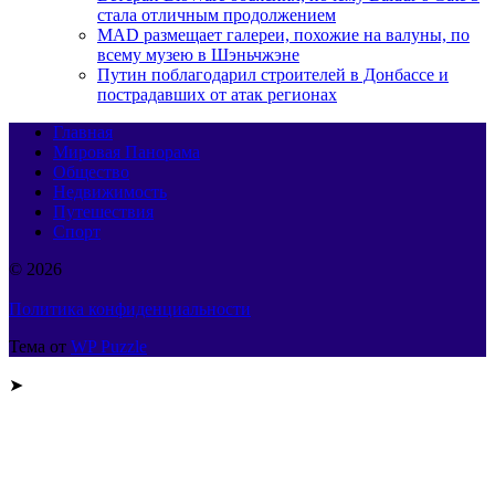
стала отличным продолжением
MAD размещает галереи, похожие на валуны, по
всему музею в Шэньчжэне
Путин поблагодарил строителей в Донбассе и
пострадавших от атак регионах
Главная
Мировая Панорама
Общество
Недвижимость
Путешествия
Спорт
© 2026
Политика конфиденциальности
Тема от
WP Puzzle
➤