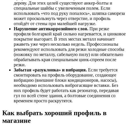
дереву. Для этих целей существуют анкер-болты и
специальные шайбы с увеличенным полем. Если
использовать «что под руку попалось», шляпка самореза
может проскользнуть через отверстие, и профиль
отойдёт от стены при малейшей нагрузке.
Нарушение антикоррозийного слоя.
При резке
профиля болгаркой край сильно нагревается, и цинковое
покрытие выгорает. В этих местах металл начинает
ржаветь уже через несколько недель. Профессионалы
рекомендуют использовать для резки холодные способы
(ножовку по металлу, сабельную пилу) или обязательно
обрабатывать края специальным цинк-спреем после
резки.
Забытая «разуклонка» и вибрация.
Если требуется
смонтировать на профиль оборудование, создающее
вибрацию (внешние блоки кондиционеров, насосы),
необходимо использовать виброгасящие вставки. Без
них профиль будет работать как резонатор, передавая
гул по всей стене здания, а болтовые соединения со
временем просто раскрутятся.
Как выбрать хороший профиль в
магазине