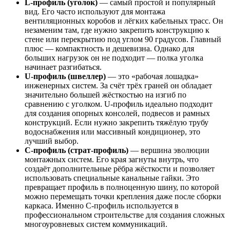
L-профиль (уголок)
— самый простой и популярный
вид. Его часто используют для монтажа
вентиляционных коробов и лёгких кабельных трасс. Он
незаменим там, где нужно закрепить конструкцию к
стене или перекрытию под углом 90 градусов. Главный
плюс — компактность и дешевизна. Однако для
больших нагрузок он не подходит — полка уголка
начинает разгибаться.
U-профиль (швеллер)
— это «рабочая лошадка»
инженерных систем. За счёт трёх граней он обладает
значительно большей жёсткостью на изгиб по
сравнению с уголком. U-профиль идеально подходит
для создания опорных консолей, подвесов и рамных
конструкций. Если нужно закрепить тяжёлую трубу
водоснабжения или массивный кондиционер, это
лучший выбор.
C-профиль (страт-профиль)
— вершина эволюции
монтажных систем. Его края загнуты внутрь, что
создаёт дополнительные рёбра жёсткости и позволяет
использовать специальные канальные гайки. Это
превращает профиль в полноценную шину, по которой
можно перемещать точки крепления даже после сборки
каркаса. Именно C-профиль используется в
профессиональном строительстве для создания сложных
многоуровневых систем коммуникаций.