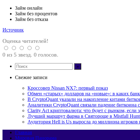
Займ онлайн
Займ без процентов
Займ без отказа
Источник
Оценка читателей!
0 из 5 звезд. 0 голосов.
Свежие записи
Кроссовер Nissan NX7: первый показ
Обмен «старых» долларов на «новые»: в каких бан
В CryptoQuant указали на накопление китами битко
Аналитики CryptoQuant связали падение биткоина
Clarity Act криптовалюта: что будет с рынком, есл
Лучший маршрут фарма в Святороще в Mistfall Hunt
Аудитория Hell is Us выросла до миллиона игроков
Главная
Мировая Панорама