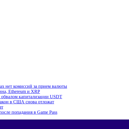
ках нет комиссий за прием валюты
ина, Ethereum и XRP
 с обвалом капитализации USDT
и закон в США снова отложат
er
 после попадания в Game Pass