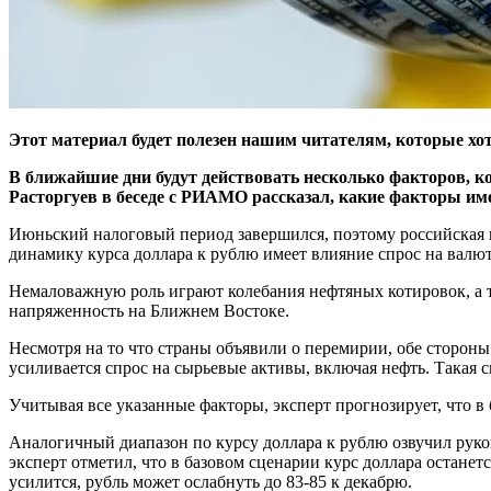
Этот материал будет полезен нашим читателям, которые хот
В ближайшие дни будут действовать несколько факторов, к
Расторгуев в беседе с РИАМО рассказал, какие факторы име
Июньский налоговый период завершился, поэтому российская ва
динамику курса доллара к рублю имеет влияние спрос на валю
Немаловажную роль играют колебания нефтяных котировок, а 
напряженность на Ближнем Востоке.
Несмотря на то что страны объявили о перемирии, обе стороны
усиливается спрос на сырьевые активы, включая нефть. Такая с
Учитывая все указанные факторы, эксперт прогнозирует, что в 
Аналогичный диапазон по курсу доллара к рублю озвучил руко
эксперт отметил, что в базовом сценарии курс доллара останет
усилится, рубль может ослабнуть до 83-85 к декабрю.