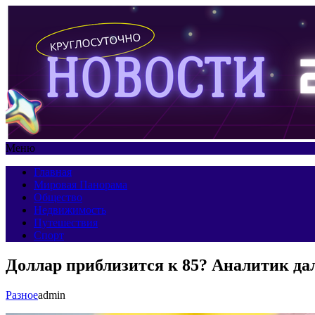
Меню
Главная
Мировая Панорама
Общество
Недвижимость
Путешествия
Спорт
Доллар приблизится к 85? Аналитик да
Разное
admin