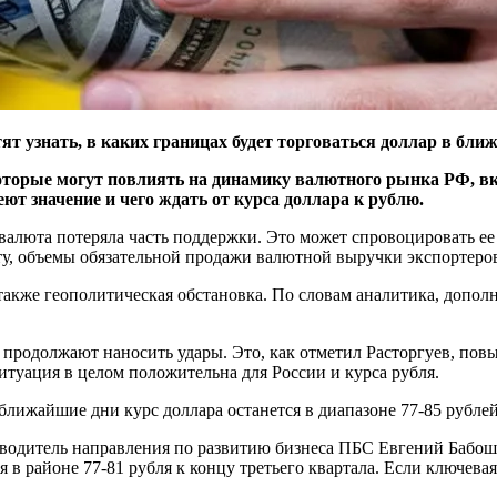
ят узнать, в каких границах будет торговаться доллар в бли
оторые могут повлиять на динамику валютного рынка РФ, вк
ют значение и чего ждать от курса доллара к рублю.
люта потеряла часть поддержки. Это может спровоцировать ее н
ту, объемы обязательной продажи валютной выручки экспортеро
также геополитическая обстановка. По словам аналитика, допо
 продолжают наносить удары. Это, как отметил Расторгуев, пов
итуация в целом положительна для России и курса рубля.
ближайшие дни курс доллара останется в диапазоне 77-85 рублей
водитель направления по развитию бизнеса ПБС Евгений Бабошки
ся в районе 77-81 рубля к концу третьего квартала. Если ключев