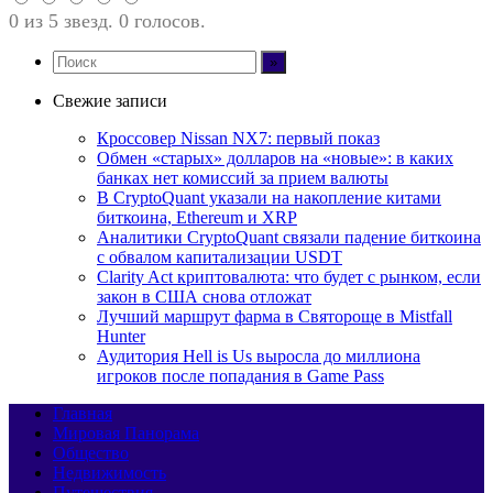
0 из 5 звезд. 0 голосов.
Свежие записи
Кроссовер Nissan NX7: первый показ
Обмен «старых» долларов на «новые»: в каких
банках нет комиссий за прием валюты
В CryptoQuant указали на накопление китами
биткоина, Ethereum и XRP
Аналитики CryptoQuant связали падение биткоина
с обвалом капитализации USDT
Clarity Act криптовалюта: что будет с рынком, если
закон в США снова отложат
Лучший маршрут фарма в Святороще в Mistfall
Hunter
Аудитория Hell is Us выросла до миллиона
игроков после попадания в Game Pass
Главная
Мировая Панорама
Общество
Недвижимость
Путешествия