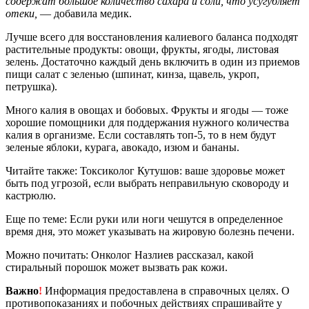
содержат большое количество сахара и соли, что усугубляет
отеки,
— добавила медик.
Лучше всего для восстановления калиевого баланса подходят
растительные продукты: овощи, фрукты, ягоды, листовая
зелень. Достаточно каждый день включить в один из приемов
пищи салат с зеленью (шпинат, кинза, щавель, укроп,
петрушка).
Много калия в овощах и бобовых. Фрукты и ягоды — тоже
хорошие помощники для поддержания нужного количества
калия в организме. Если составлять топ-5, то в нем будут
зеленые яблоки, курага, авокадо, изюм и бананы.
Читайте также: Токсиколог Кутушов: ваше здоровье может
быть под угрозой, если выбрать неправильную сковороду и
кастрюлю.
Еще по теме: Если руки или ноги чешутся в определенное
время дня, это может указывать на жировую болезнь печени.
Можно почитать: Онколог Назлиев рассказал, какой
стиральный порошок может вызвать рак кожи.
Важно
!
Информация предоставлена в справочных целях. О
противопоказаниях и побочных действиях спрашивайте у