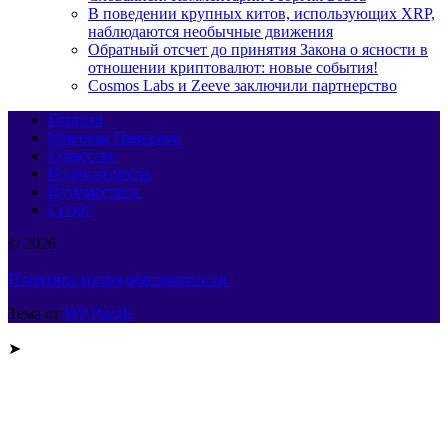
В поведении крупных китов, использующих XRP,
наблюдаются необычные движения
Обратный отсчет до принятия Закона о ясности в
отношении криптовалют: новые события!
Cosmos Labs и Zeeve заключили партнерство
Главная
Мировая Панорама
Общество
Недвижимость
Путешествия
Спорт
© 2026
Политика конфиденциальности
Тема от
WP Puzzle
➤