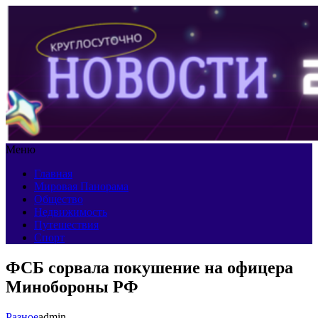
Меню
Главная
Мировая Панорама
Общество
Недвижимость
Путешествия
Спорт
ФСБ сорвала покушение на офицера
Минобороны РФ
Разное
admin