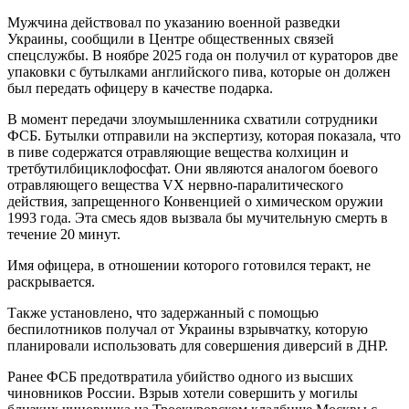
Мужчина действовал по указанию военной разведки
Украины, сообщили в Центре общественных связей
спецслужбы. В ноябре 2025 года он получил от кураторов две
упаковки с бутылками английского пива, которые он должен
был передать офицеру в качестве подарка.
В момент передачи злоумышленника схватили сотрудники
ФСБ. Бутылки отправили на экспертизу, которая показала, что
в пиве содержатся отравляющие вещества колхицин и
третбутилбициклофосфат. Они являются аналогом боевого
отравляющего вещества VX нервно-паралитического
действия, запрещенного Конвенцией о химическом оружии
1993 года. Эта смесь ядов вызвала бы мучительную смерть в
течение 20 минут.
Имя офицера, в отношении которого готовился теракт, не
раскрывается.
Также установлено, что задержанный с помощью
беспилотников получал от Украины взрывчатку, которую
планировали использовать для совершения диверсий в ДНР.
Ранее ФСБ предотвратила убийство одного из высших
чиновников России. Взрыв хотели совершить у могилы