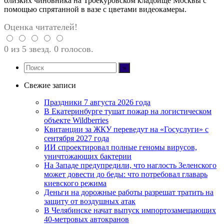
близких чиновника на Троекуровском кладбище Москвы с
помощью спрятанной в вазе с цветами видеокамеры.
Оценка читателей!
0 из 5 звезд. 0 голосов.
Свежие записи
Праздники 7 августа 2026 года
В Екатеринбурге тушат пожар на логистическом
объекте Wildberries
Квитанции за ЖКУ переведут на «Госуслуги» с
сентября 2027 года
ИИ спроектировал полные геномы вирусов,
уничтожающих бактерии
На Западе предупредили, что наглость Зеленского
может довести до беды: что потребовал главарь
киевского режима
Деньги на дорожные работы разрешат тратить на
защиту от воздушных атак
В Челябинске начат выпуск импортозамещающих
40-метровых автокранов