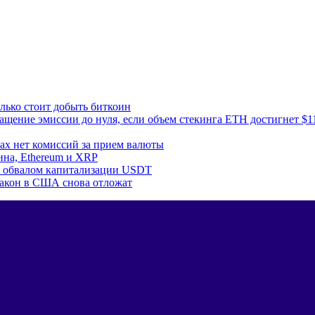
лько стоит добыть биткоин
ащение эмиссии до нуля, если объем стекинга ETH достигнет $1
ках нет комиссий за прием валюты
ина, Ethereum и XRP
 с обвалом капитализации USDT
и закон в США снова отложат