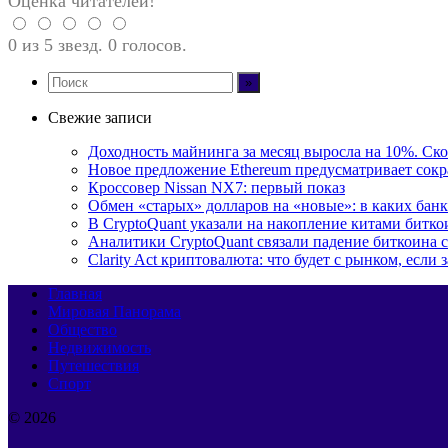
Оценка читателей!
0 из 5 звезд. 0 голосов.
Свежие записи
Доходность майнинга за месяц выросла на 10%. Ско
Новое предложение Ethereum предусматривает сокр
Кроссовер Nissan NX7: первый показ
Обмен «старых» долларов на «новые»: в каких бан
В CryptoQuant указали на накопление китами битко
Аналитики CryptoQuant связали падение биткоина
Clarity Act криптовалюта: что будет с рынком, есл
Главная
Мировая Панорама
Общество
Недвижимость
Путешествия
Спорт
© 2026