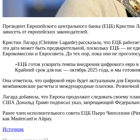
Президент Европейского центрального банка (ЕЦБ) Кристин Лаг
зависеть от европейских законодателей.
Кристин Лагард (Christine Lagarde) рассказала, что ЕЦБ работ
эта дата может быть предварительной, поскольку ЕЦБ — не еди
Еврокомиссии и Евросовета. До тех пор, пока они не проголос
«ЕЦБ готов ускорить темпы внедрения цифрового евро в ф
Крайний срок для нас — октябрь 2025 года, и мы готовим
Она отметила, что цифровой евро будет актуальным для Европ
межбанковские расчеты и международные платежи. Розничной 
Лагард добавила, что Европа продолжит следовать своему пл
США Дональд Трамп подписал указ, запрещающий Федеральной
Ранее член исполнительного совета ЕЦБ Пьеро Чиполлоне (Pie
как Mastercard и Alipay.
Источник