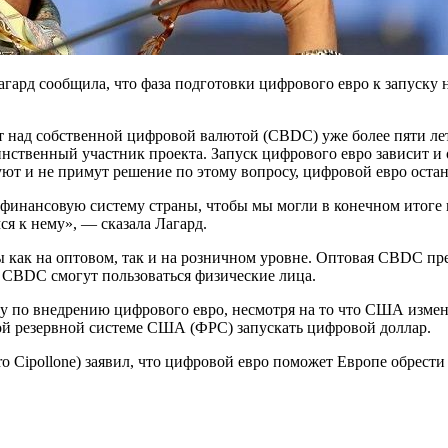
ард сообщила, что фаза подготовки цифрового евро к запуску на
ает над собственной цифровой валютой (CBDC) уже более пяти ле
нственный участник проекта. Запуск цифрового евро зависит и 
уют и не примут решение по этому вопросу, цифровой евро оста
инансовую систему страны, чтобы мы могли в конечном итоге не
ся к нему», — сказала Лагард.
ы как на оптовом, так и на розничном уровне. Оптовая CBDC п
CBDC смогут пользоваться физические лица.
ану по внедрению цифрового евро, несмотря на то что США изм
 резервной системе США (ФРС) запускать цифровой доллар.
ro Cipollone) заявил, что цифровой евро поможет Европе обрес