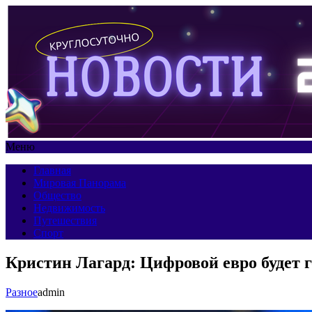
Меню
Главная
Мировая Панорама
Общество
Недвижимость
Путешествия
Спорт
Кристин Лагард: Цифровой евро будет г
Разное
admin