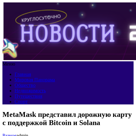
Меню
Главная
Мировая Панорама
Общество
Недвижимость
Путешествия
Спорт
MetaMask представил дорожную карту
с поддержкой Bitcoin и Solana
Разное
admin