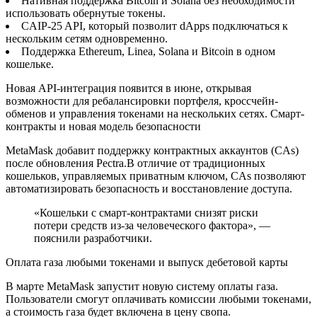
Нативная поддержка Bitcoin и Solana без необходимости
использовать обернутые токены.
CAIP-25 API, который позволит dApps подключаться к
нескольким сетям одновременно.
Поддержка Ethereum, Linea, Solana и Bitcoin в одном
кошельке.
Новая API-интеграция появится в июне, открывая
возможности для ребалансировки портфеля, кроссчейн-
обменов и управления токенами на нескольких сетях. Смарт-
контракты и новая модель безопасности
MetaMask добавит поддержку контрактных аккаунтов (CAs)
после обновления Pectra.В отличие от традиционных
кошельков, управляемых приватным ключом, CAs позволяют
автоматизировать безопасность и восстановление доступа.
«Кошельки с смарт-контрактами снизят риски
потери средств из-за человеческого фактора», —
пояснили разработчики.
Оплата газа любыми токенами и выпуск дебетовой карты
В марте MetaMask запустит новую систему оплаты газа.
Пользователи смогут оплачивать комиссии любыми токенами,
а стоимость газа будет включена в цену свопа.