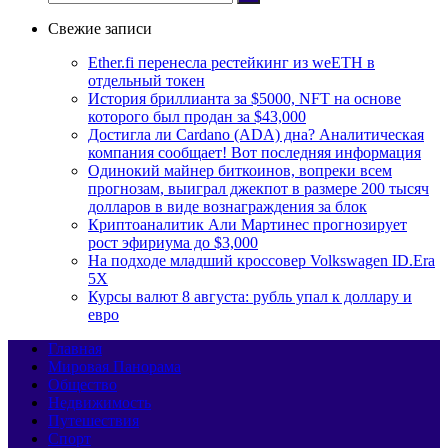
Свежие записи
Ether.fi перенесла рестейкинг из weETH в
отдельный токен
История бриллианта за $5000, NFT на основе
которого был продан за $43,000
Достигла ли Cardano (ADA) дна? Аналитическая
компания сообщает! Вот последняя информация
Одинокий майнер биткоинов, вопреки всем
прогнозам, выиграл джекпот в размере 200 тысяч
долларов в виде вознаграждения за блок
Криптоаналитик Али Мартинес прогнозирует
рост эфириума до $3,000
На подходе младший кроссовер Volkswagen ID.Era
5X
Курсы валют 8 августа: рубль упал к доллару и
евро
Главная
Мировая Панорама
Общество
Недвижимость
Путешествия
Спорт