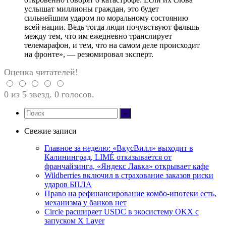
услышат миллионы граждан, это будет
сильнейшим ударом по моральному состоянию
всей нации. Ведь тогда люди почувствуют фальшь
между тем, что им ежедневно транслирует
телемарафон, и тем, что на самом деле происходит
на фронте», — резюмировал эксперт.
Оценка читателей!
0 из 5 звезд. 0 голосов.
Свежие записи
Главное за неделю: «ВкусВилл» выходит в
Калининград, LIMÉ отказывается от
франчайзинга, «Яндекс Лавка» открывает кафе
Wildberries включил в страхование заказов риски
ударов БПЛА
Право на рефинансирование комбо-ипотеки есть,
механизма у банков нет
Circle расширяет USDC в экосистему OKX с
запуском X Layer