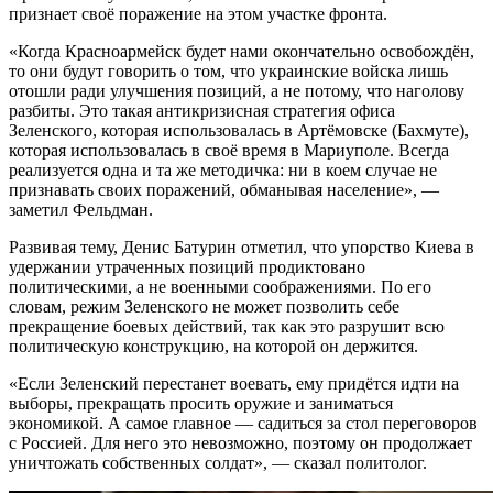
признает своё поражение на этом участке фронта.
«Когда Красноармейск будет нами окончательно освобождён,
то они будут говорить о том, что украинские войска лишь
отошли ради улучшения позиций, а не потому, что наголову
разбиты. Это такая антикризисная стратегия офиса
Зеленского, которая использовалась в Артёмовске (Бахмуте),
которая использовалась в своё время в Мариуполе. Всегда
реализуется одна и та же методичка: ни в коем случае не
признавать своих поражений, обманывая население», —
заметил Фельдман.
Развивая тему, Денис Батурин отметил, что упорство Киева в
удержании утраченных позиций продиктовано
политическими, а не военными соображениями. По его
словам, режим Зеленского не может позволить себе
прекращение боевых действий, так как это разрушит всю
политическую конструкцию, на которой он держится.
«Если Зеленский перестанет воевать, ему придётся идти на
выборы, прекращать просить оружие и заниматься
экономикой. А самое главное — садиться за стол переговоров
с Россией. Для него это невозможно, поэтому он продолжает
уничтожать собственных солдат», — сказал политолог.