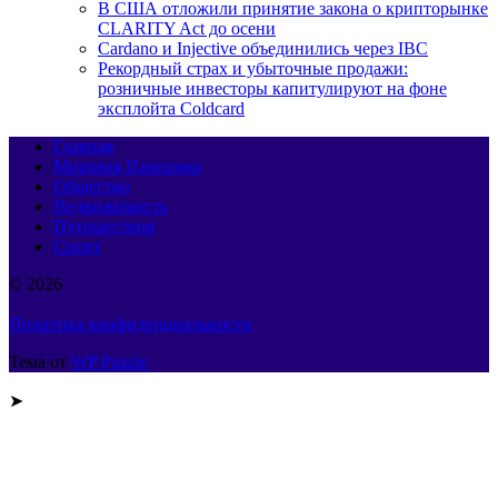
В США отложили принятие закона о крипторынке
CLARITY Act до осени
Cardano и Injective объединились через IBC
Рекордный страх и убыточные продажи:
розничные инвесторы капитулируют на фоне
эксплойта Coldcard
Главная
Мировая Панорама
Общество
Недвижимость
Путешествия
Спорт
© 2026
Политика конфиденциальности
Тема от
WP Puzzle
➤