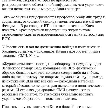
свете — как сторону, которая не препятствует
распространению объективной информации, чем украинские
власти похвастаться не могут, добавил эксперт.
Того же мнения придерживается профессор Академии труда и
социальных отношений кандидат политических наук Павел
Фельдман. В разговоре с RT он назвал нежелание Киева
пускать в Красноармейск иностранных журналистов
стремлением скрыть разворачивающуюся там катастрофу для
ВСУ.
У России есть план по достижению победы в конфликте на
Украине, тогда как у союзников Киева такового нет, пишут
западные СМИ. Как…
«Журналисты после посещения обнародуют неудобную для
Зеленского правду. Ведь командование ВСУ фактически
обрекло большое количество своих солдат либо на гибель,
либо на плен, потому что вовремя не дало команду на выход
из окружения. Для них все они — расходный материал,
который абсолютно не ценен для нынешнего политического
режима. И если международные СМИ начнут честно
рассказывать об этом, то это может буквально взорвать
украинское общество», — пояснил аналитик.
При этом он усомнился, что Киев в ближайшее время