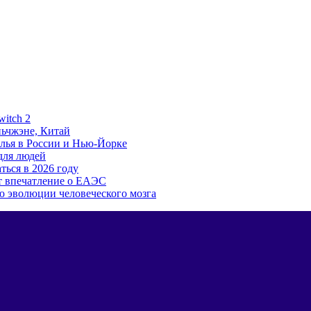
witch 2
ьчжэне, Китай
лья в России и Нью-Йорке
для людей
ться в 2026 году
т впечатление о ЕАЭС
ю эволюции человеческого мозга