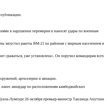
 публикации.
ниями в нарушении перемирия и наносят удары по военным
пень запустил ракеты BМ-21 по районам с мирным населением в
тоит сражаться, уже установлена». Он поручил командирам всех
оружений, артиллерии и авиации.
ок нанес авиаудар по расположениям камбоджийских
Куала-Лумпуре 26 октября премьер-министр Таиланда Анутхин