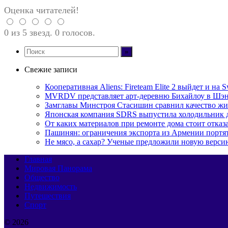
Оценка читателей!
0 из 5 звезд. 0 голосов.
Свежие записи
Кооперативная Aliens: Fireteam Elite 2 выйдет и на S
MVRDV представляет арт-деревню Бихайлоу в Шэн
Замглавы Минстроя Стасишин сравнил качество жи
Японская компания SDRS выпустила холодильник 
От каких материалов при ремонте дома стоит отказа
Пашинян: ограничения экспорта из Армении портя
Не мясо, а сахар? Ученые предложили новую верси
Главная
Мировая Панорама
Общество
Недвижимость
Путешествия
Спорт
© 2026