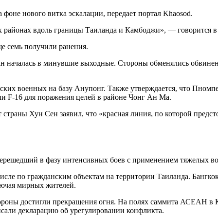
 фоне нового витка эскалации, передает портал Khaosod.
их районах вдоль границы Таиланда и Камбоджи», — говорится в
е семь получили ранения.
ан началась в минувшие выходные. Стороны обменялись обвине
ийских военных на базу Анупонг. Также утверждается, что Пном
ли F-16 для поражения целей в районе Чонг Ан Ма.
т страны Хун Сен заявил, что «красная линия, по которой предс
перешедший в фазу интенсивных боев с применением тяжелых во
числе по гражданским объектам на территории Таиланда. Бангк
лючая мирных жителей.
ороны достигли прекращения огня. На полях саммита АСЕАН в 
сали декларацию об урегулировании конфликта.