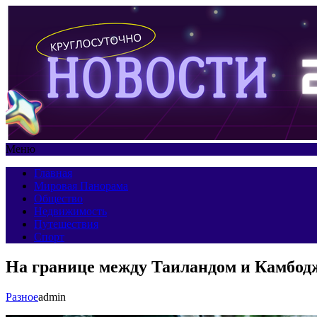
Меню
Главная
Мировая Панорама
Общество
Недвижимость
Путешествия
Спорт
На границе между Таиландом и Камбод
Разное
admin