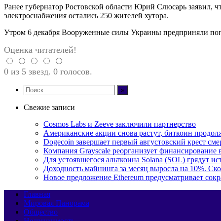
Ранее губернатор Ростовской области Юрий Слюсарь заявил, ч
электроснабжения остались 250 жителей хутора.
Утром 6 декабря Вооруженные силы Украины предприняли поп
Оценка читателей!
0 из 5 звезд. 0 голосов.
Свежие записи
Cosmos Labs и Zeeve заключили партнерство
Американские акции снова растут, биткоин продол
Dogecoin завершает первый августовский крест смер
Компания Grayscale реорганизует финансирование в
Для устоявшегося альткоина Solana (SOL) грядут и
Доходность майнинга за месяц выросла на 10%. Ско
Новое предложение Ethereum предусматривает сокр
Главная
Мировая Панорама
Общество
Недвижимость