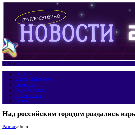
Меню
Главная
Мировая Панорама
Общество
Недвижимость
Путешествия
Спорт
Над российским городом раздались вз
Разное
admin