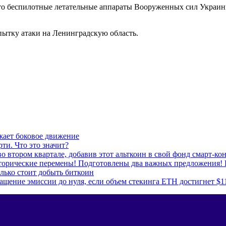
то беспилотные летательные аппараты Вооруженных сил Украины 
ытку атаки на Ленинградскую область.
жает боковое движение
ти. Что это значит?
о втором квартале, добавив этот альткоин в свой фонд смарт-ко
сторические перемены! Подготовлены два важных предложения! 
лько стоит добыть биткоин
ащение эмиссии до нуля, если объем стекинга ETH достигнет $1