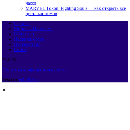
часов
MARVEL Tōkon: Fighting Souls — как открыть все
цвета костюмов
Главная
Мировая Панорама
Общество
Недвижимость
Путешествия
Спорт
© 2026
Политика конфиденциальности
Тема от
WP Puzzle
➤