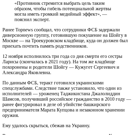
«Противник стремится выбрать цель таким
образом, чтобы гибель потенциальной жертвы
могла иметь громкий медийный эффект», —
пояснил эксперт.
Ранее Topnews сообщал, что сотрудники ФСБ задержали
диверсионную группу, готовившую покушение на Шойгу в
Москве — на Троекуровском кладбище, куда он должен был
приехать почтить память родственников.
12 ноября исполнилось три года со дня смерти его сестры
Ларисы (скончалась в 2021 году). На том же кладбище
похоронены и родители Шойгу — Кужугет Сергеевич и
Александра Яковлевна.
По данным ФСБ, теракт готовился украинскими
спецслужбами. Следствие также установило, что один из
исполнителей — уроженец Таджикистана Джалолиддин
Шамсов, получивший российское гражданство в 2010 году —
ранее фигурировал в деле об убийстве башкирского
предпринимателя Марата Купцова и незаконном хранении
оружия.
Ему удалось скрыться, сбежав на Украину.