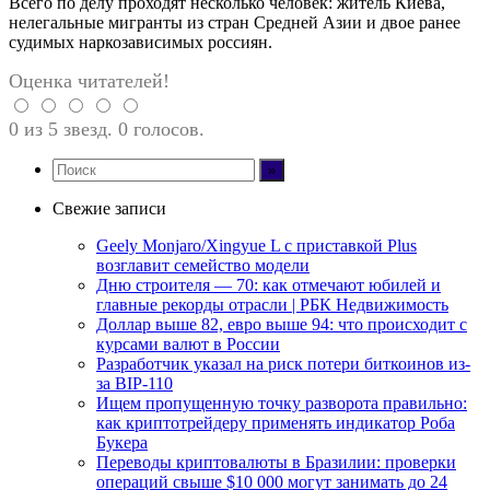
Всего по делу проходят несколько человек: житель Киева,
нелегальные мигранты из стран Средней Азии и двое ранее
судимых наркозависимых россиян.
Оценка читателей!
0 из 5 звезд. 0 голосов.
Свежие записи
Geely Monjaro/Xingyue L с приставкой Plus
возглавит семейство модели
Дню строителя — 70: как отмечают юбилей и
главные рекорды отрасли | РБК Недвижимость
Доллар выше 82, евро выше 94: что происходит с
курсами валют в России
Разработчик указал на риск потери биткоинов из-
за BIP-110
Ищем пропущенную точку разворота правильно:
как криптотрейдеру применять индикатор Роба
Букера
Переводы криптовалюты в Бразилии: проверки
операций свыше $10 000 могут занимать до 24