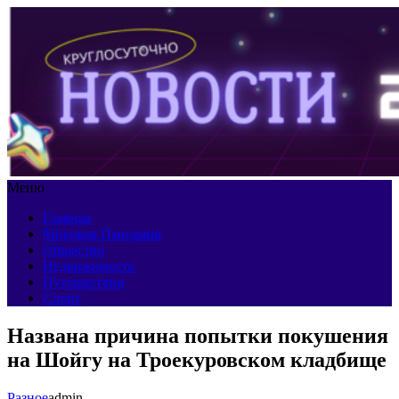
Меню
Главная
Мировая Панорама
Общество
Недвижимость
Путешествия
Спорт
Названа причина попытки покушения
на Шойгу на Троекуровском кладбище
Разное
admin