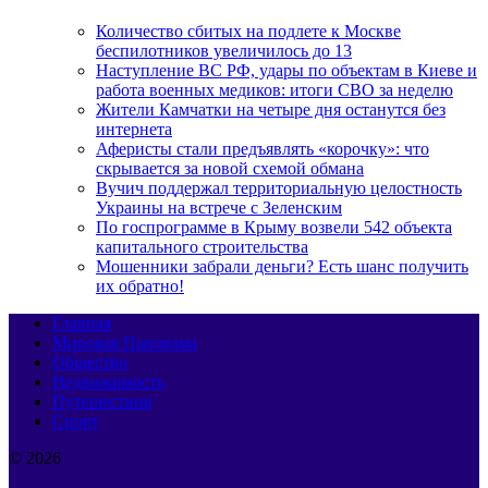
Количество сбитых на подлете к Москве
беспилотников увеличилось до 13
Наступление ВС РФ, удары по объектам в Киеве и
работа военных медиков: итоги СВО за неделю
Жители Камчатки на четыре дня останутся без
интернета
Аферисты стали предъявлять «корочку»: что
скрывается за новой схемой обмана
Вучич поддержал территориальную целостность
Украины на встрече с Зеленским
По госпрограмме в Крыму возвели 542 объекта
капитального строительства
Мошенники забрали деньги? Есть шанс получить
их обратно!
Главная
Мировая Панорама
Общество
Недвижимость
Путешествия
Спорт
© 2026