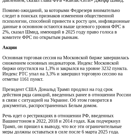
давлением, сказал глава ФРБ «Канзас-сити» Джефф Шмид.
Помимо ожиданий, за которыми Федрезерв внимательно
следит в поисках признаков изменения общественной
психологии, способной привести к росту цен, инфляционные
данные в основном остаются выше целевого уровня ФРС в
2%, сказал Шмид, имеющий в 2025 году право голоса в
комитете ФРС по открытым рынкам.
Акции
Основная торговая сессия на Московской бирже завершилась
снижением основных индикаторов. Индекс Московской
биржи опустился на 1,3% и закрылся на уровне 3232 пункта.
Индекс РТС упал на 3,3% и завершил торговую сессию на
отметке 1161 пункт.
Президент США Дональд Трамп продлил на год срок
действия ряда санкций, введенных ранее в отношении России
в связи с ситуацией на Украине. Об этом говорится в
документах, распространенных Белым домом.
Речь идет о рестрикциях в отношении РФ, введенных
Вашингтоном в 2022, 2018 и 2014 годах. Как подчеркнул
Трамп, он пришел к выводу, что все эти ограничительные
меры должны оставаться в силе после 6 марта 2025 года.