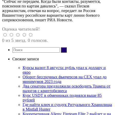
"Сейчас не передаем. Когда были контакты, разумеется,
пояснения по картам давались", — сказал Песков
журналистам, отвечая на вопрос, передает ли Россия
Вашингтону российские варианты карт линии боевого
соприкосновения, пишет РИА Новости.
Оценка читателей!
0 из 5 звезд. 0 голосов.
Свежие записи
Курсы валют 8 августа: рубль упал к доллару и
евро
Оборот бессрочных фьючерсов на CEX упал до
минимумов 2023 года
Два сенатора предлолжили освободить Трампа от
налогов с криптобизнеса
Курс USDT в обменниках поднялся выше 85
рублей
Где найти ключ и сундук Ритуального Хранилища
в Mistfall Hunter
Кооперативная Aliens: Fireteam Elite 2 выйдет и на