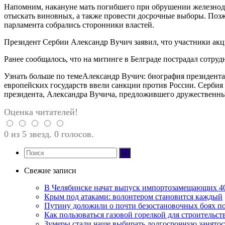
Напомним, накануне мать погибшего при обрушении железнодор
отыскать виновных, а также провести досрочные выборы. Позж
парламента собрались сторонники властей.
Президент Сербии Александр Вучич заявил, что участники акц
Ранее сообщалось, что на митинге в Белграде пострадал сотру
Узнать больше по темеАлександр Вучич: биография президент
европейских государств ввели санкции против России. Сербия 
президента, Александра Вучича, предложившего дружественн
Оценка читателей!
0 из 5 звезд. 0 голосов.
Свежие записи
В Челябинске начат выпуск импортозамещающих 4
Крым под атаками: волонтером становится каждый
Путину доложили о почти безостановочных боях 
Как пользоваться газовой горелкой для строительс
Зумеры стали чаще выбирать долгосрочную занятос