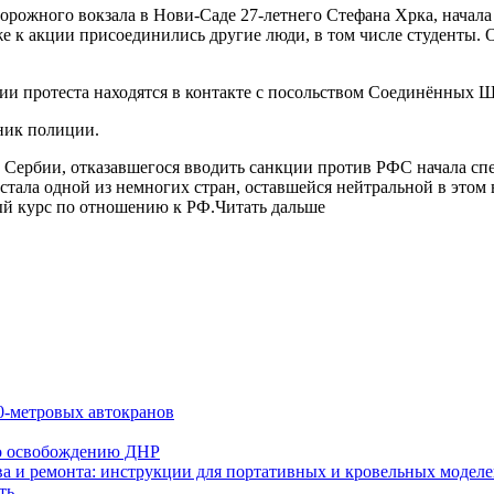
ожного вокзала в Нови-Саде 27-летнего Стефана Хрка, начала 
е к акции присоединились другие люди, в том числе студенты. 
ии протеста находятся в контакте с посольством Соединённых Ш
дник полиции.
а Сербии, отказавшегося вводить санкции против РФС начала с
стала одной из немногих стран, оставшейся нейтральной в этом
ый курс по отношению к РФ.Читать дальше
0-метровых автокранов
по освобождению ДНР
тва и ремонта: инструкции для портативных и кровельных модел
ть