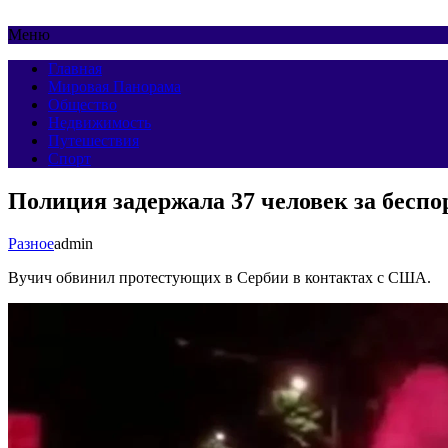
Меню
Главная
Мировая Панорама
Общество
Недвижимость
Путешествия
Спорт
Полиция задержала 37 человек за беспо
Разное
admin
Вучич обвинил протестующих в Сербии в контактах с США.