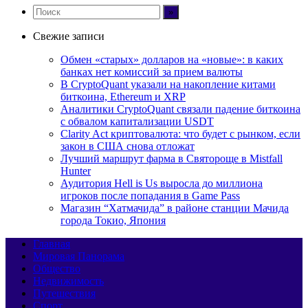
Свежие записи
Обмен «старых» долларов на «новые»: в каких
банках нет комиссий за прием валюты
В CryptoQuant указали на накопление китами
биткоина, Ethereum и XRP
Аналитики CryptoQuant связали падение биткоина
с обвалом капитализации USDT
Clarity Act криптовалюта: что будет с рынком, если
закон в США снова отложат
Лучший маршрут фарма в Святороще в Mistfall
Hunter
Аудитория Hell is Us выросла до миллиона
игроков после попадания в Game Pass
Магазин “Хатмачида” в районе станции Мачида
города Токио, Япония
Главная
Мировая Панорама
Общество
Недвижимость
Путешествия
Спорт