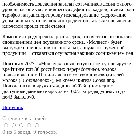
необходимость доведения зарплат сотрудников дорыночного
уровня нафоне увеличившегося дефицита кадров, атакже рост
тарифов натранспортировку искладирование, удорожание
упаковочных материалов иингредиентов, атакже повышение
ключевой процентной ставки.
Компания предупредила ритейлеров, что вслучае несогласия
сповышением цен доуказанного срока, «Молвест» будет
вынужден приостановить поставки, апоуже отгруженной
продукции— отказаться отучастия вакциях соснижением цен.
Поитогам 2023г. «Молвест» занял пятую строчку повыручке
врейтинге топ-30 российских переработчиков молока,
подготовленном Национальным союзом производителей
молока («Союзмолоко»), Milknews иStreda Consulting.
Поихданным, выручка холдинга в2023г. (последние
доступные данные) выросла на10,6% кпредыдущему году
до43,8млрдруб.
Источник
Оценка читателей!
0 из 5 звезд. 0 голосов.