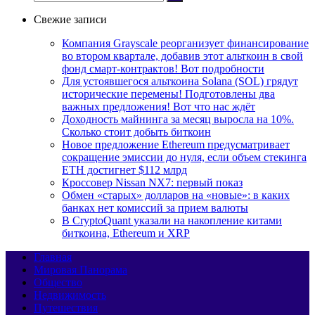
Свежие записи
Компания Grayscale реорганизует финансирование
во втором квартале, добавив этот альткоин в свой
фонд смарт-контрактов! Вот подробности
Для устоявшегося альткоина Solana (SOL) грядут
исторические перемены! Подготовлены два
важных предложения! Вот что нас ждёт
Доходность майнинга за месяц выросла на 10%.
Сколько стоит добыть биткоин
Новое предложение Ethereum предусматривает
сокращение эмиссии до нуля, если объем стекинга
ETH достигнет $112 млрд
Кроссовер Nissan NX7: первый показ
Обмен «старых» долларов на «новые»: в каких
банках нет комиссий за прием валюты
В CryptoQuant указали на накопление китами
биткоина, Ethereum и XRP
Главная
Мировая Панорама
Общество
Недвижимость
Путешествия