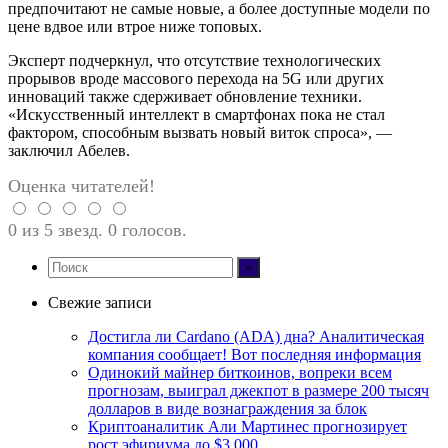
предпочитают не самые новые, а более доступные модели по
цене вдвое или втрое ниже топовых.
Эксперт подчеркнул, что отсутствие технологических
прорывов вроде массового перехода на 5G или других
инноваций также сдерживает обновление техники.
«Искусственный интеллект в смартфонах пока не стал
фактором, способным вызвать новый виток спроса», —
заключил Абелев.
Оценка читателей!
0 из 5 звезд. 0 голосов.
Свежие записи
Достигла ли Cardano (ADA) дна? Аналитическая
компания сообщает! Вот последняя информация
Одинокий майнер биткоинов, вопреки всем
прогнозам, выиграл джекпот в размере 200 тысяч
долларов в виде вознаграждения за блок
Криптоаналитик Али Мартинес прогнозирует
рост эфириума до $3,000