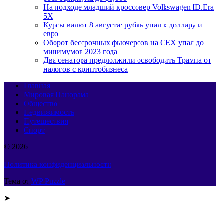
На подходе младший кроссовер Volkswagen ID.Era
5X
Курсы валют 8 августа: рубль упал к доллару и
евро
Оборот бессрочных фьючерсов на CEX упал до
минимумов 2023 года
Два сенатора предлолжили освободить Трампа от
налогов с криптобизнеса
Главная
Мировая Панорама
Общество
Недвижимость
Путешествия
Спорт
© 2026
Политика конфиденциальности
Тема от
WP Puzzle
➤