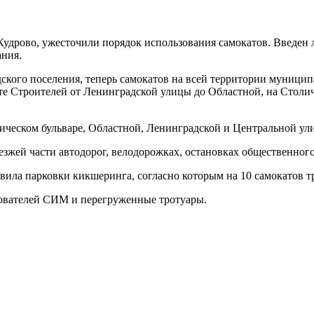
 Кудрово, ужесточили порядок использования самокатов. Введен
ания.
ского поселения, теперь самокатов на всей территории муницип
екте Строителей от Ленинградской улицы до Областной, на Стол
ическом бульваре, Областной, Ленинградской и Центральной ул
езжей части автодорог, велодорожках, остановках общественного
ла парковки кикшеринга, согласно которым на 10 самокатов тре
зователей СИМ и перегруженные тротуары.