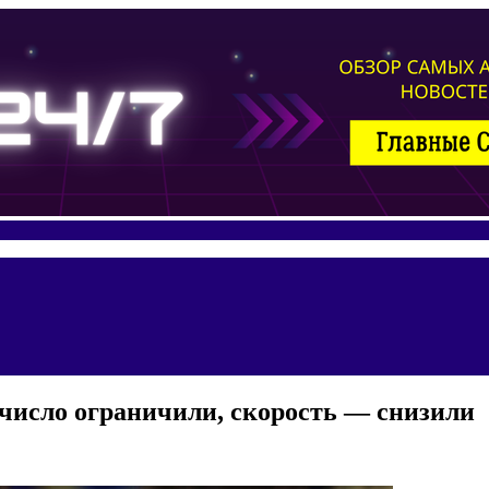
 число ограничили, скорость — снизили