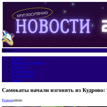
Меню
Главная
Мировая Панорама
Общество
Недвижимость
Путешествия
Спорт
Самокаты начали изгонять из Кудрово:
Разное
admin