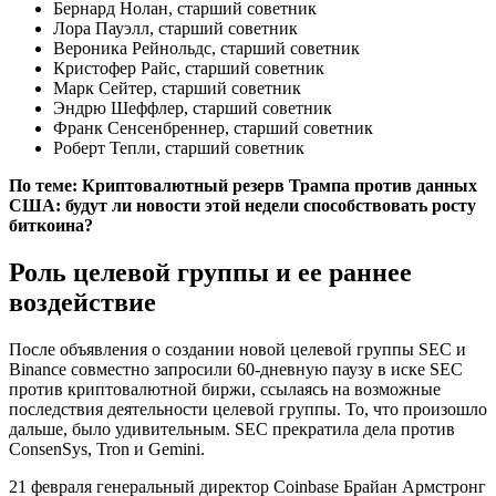
Бернард Нолан, старший советник
Лора Пауэлл, старший советник
Вероника Рейнольдс, старший советник
Кристофер Райс, старший советник
Марк Сейтер, старший советник
Эндрю Шеффлер, старший советник
Франк Сенсенбреннер, старший советник
Роберт Тепли, старший советник
По теме:
Криптовалютный резерв Трампа против данных
США: будут ли новости этой недели способствовать росту
биткоина?
Роль целевой группы и ее раннее
воздействие
После объявления о создании новой целевой группы SEC и
Binance совместно запросили 60-дневную паузу в иске SEC
против криптовалютной биржи, ссылаясь на возможные
последствия деятельности целевой группы. То, что произошло
дальше, было удивительным. SEC прекратила дела против
ConsenSys, Tron и Gemini.
21 февраля генеральный директор Coinbase Брайан Армстронг