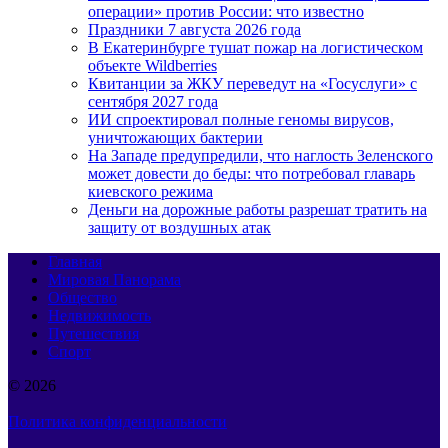
операции» против России: что известно
Праздники 7 августа 2026 года
В Екатеринбурге тушат пожар на логистическом
объекте Wildberries
Квитанции за ЖКУ переведут на «Госуслуги» с
сентября 2027 года
ИИ спроектировал полные геномы вирусов,
уничтожающих бактерии
На Западе предупредили, что наглость Зеленского
может довести до беды: что потребовал главарь
киевского режима
Деньги на дорожные работы разрешат тратить на
защиту от воздушных атак
Главная
Мировая Панорама
Общество
Недвижимость
Путешествия
Спорт
© 2026
Политика конфиденциальности