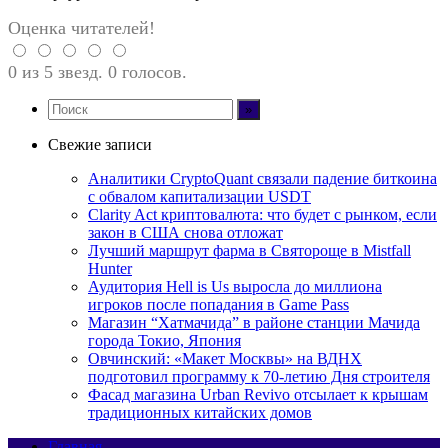
Оценка читателей!
0 из 5 звезд. 0 голосов.
Свежие записи
Аналитики CryptoQuant связали падение биткоина
с обвалом капитализации USDT
Clarity Act криптовалюта: что будет с рынком, если
закон в США снова отложат
Лучший маршрут фарма в Святороще в Mistfall
Hunter
Аудитория Hell is Us выросла до миллиона
игроков после попадания в Game Pass
Магазин “Хатмачида” в районе станции Мачида
города Токио, Япония
Овчинский: «Макет Москвы» на ВДНХ
подготовил программу к 70-летию Дня строителя
Фасад магазина Urban Revivo отсылает к крышам
традиционных китайских домов
Главная