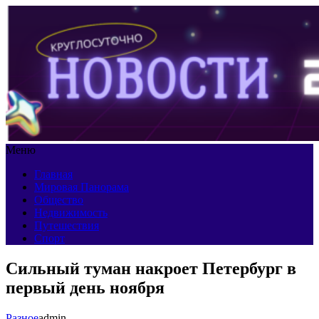
Меню
Главная
Мировая Панорама
Общество
Недвижимость
Путешествия
Спорт
Сильный туман накроет Петербург в
первый день ноября
Разное
admin