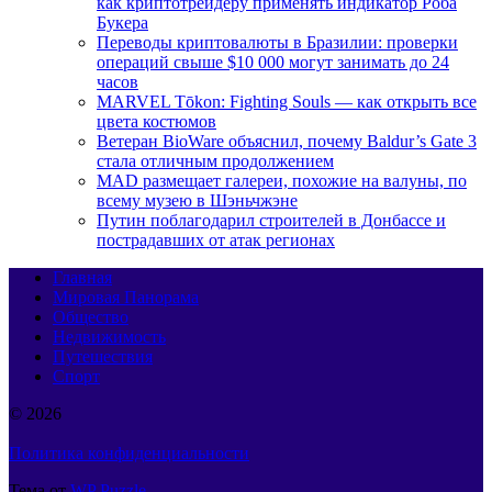
как криптотрейдеру применять индикатор Роба
Букера
Переводы криптовалюты в Бразилии: проверки
операций свыше $10 000 могут занимать до 24
часов
MARVEL Tōkon: Fighting Souls — как открыть все
цвета костюмов
Ветеран BioWare объяснил, почему Baldur’s Gate 3
стала отличным продолжением
MAD размещает галереи, похожие на валуны, по
всему музею в Шэньчжэне
Путин поблагодарил строителей в Донбассе и
пострадавших от атак регионах
Главная
Мировая Панорама
Общество
Недвижимость
Путешествия
Спорт
© 2026
Политика конфиденциальности
Тема от
WP Puzzle