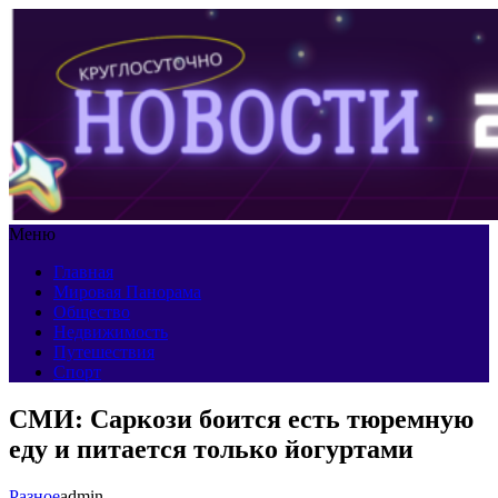
Меню
Главная
Мировая Панорама
Общество
Недвижимость
Путешествия
Спорт
СМИ: Саркози боится есть тюремную
еду и питается только йогуртами
Разное
admin