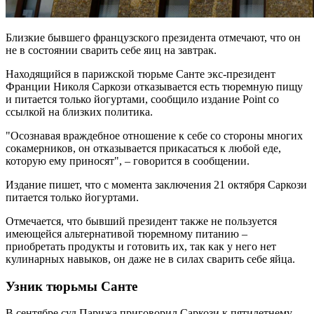
Близкие бывшего французского президента отмечают, что он
не в состоянии сварить себе яиц на завтрак.
Находящийся в парижской тюрьме Санте экс-президент
Франции Николя Саркози отказывается есть тюремную пищу
и питается только йогуртами, сообщило издание Point со
ссылкой на близких политика.
"Осознавая враждебное отношение к себе со стороны многих
сокамерников, он отказывается прикасаться к любой еде,
которую ему приносят", – говорится в сообщении.
Издание пишет, что с момента заключения 21 октября Саркози
питается только йогуртами.
Отмечается, что бывший президент также не пользуется
имеющейся альтернативой тюремному питанию –
приобретать продукты и готовить их, так как у него нет
кулинарных навыков, он даже не в силах сварить себе яйца.
Узник тюрьмы Санте
В сентябре суд Парижа приговорил Саркози к пятилетнему