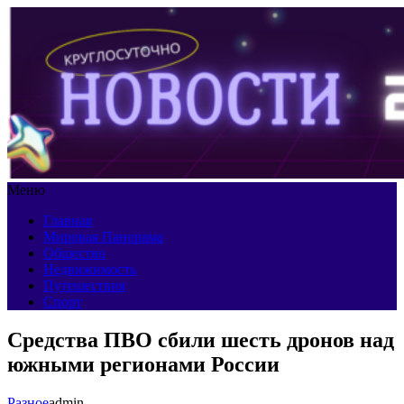
Меню
Главная
Мировая Панорама
Общество
Недвижимость
Путешествия
Спорт
Средства ПВО сбили шесть дронов над
южными регионами России
Разное
admin