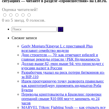
ситуациях — читайте в разделе «Происшествия» на Life.ru.
Оценка читателей!
0 из 5 звезд. 0 голосов.
Свежие записи
Geely Monjaro/Xingyue L с приставкой Plus
возглавит семейство модели
Дню строителя — 70: как отмечают юбилей и
главные рекорды отрасли | РБК Недвижимость
Доллар выше 82, евро выше 94: что происходит с
курсами валют в России
Разработчик указал на риск потери биткоинов из-
за BIP-110
Ищем пропущенную точку разворота правильно:
как криптотрейдеру применять индикатор Роба
Букера
Переводы криптовалюты в Бразилии: проверки
операций свыше $10 000 могут занимать до 24
часов
MARVEL Tōkon: Fighting Souls — как открыть все