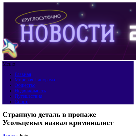
Меню
Главная
Мировая Панорама
Общество
Недвижимость
Путешествия
Спорт
Странную деталь в пропаже
Усольцевых назвал криминалист
Разное
admin