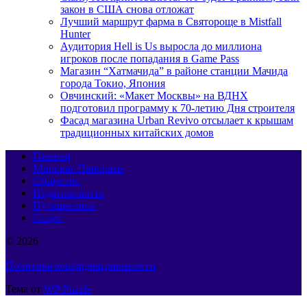
закон в США снова отложат
Лучший маршрут фарма в Святороще в Mistfall
Hunter
Аудитория Hell is Us выросла до миллиона
игроков после попадания в Game Pass
Магазин “Хатмачида” в районе станции Мачида
города Токио, Япония
Овчинский: «Макет Москвы» на ВДНХ
подготовил программу к 70-летию Дня строителя
Фасад магазина Urban Revivo отсылает к крышам
традиционных китайских домов
Главная
Мировая Панорама
Общество
Недвижимость
Путешествия
Спорт
© 2026
Политика конфиденциальности
Тема от
WP Puzzle