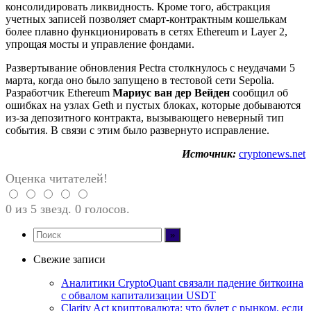
консолидировать ликвидность. Кроме того, абстракция
учетных записей позволяет смарт-контрактным кошелькам
более плавно функционировать в сетях Ethereum и Layer 2,
упрощая мосты и управление фондами.
Развертывание обновления Pectra столкнулось с неудачами 5
марта, когда оно было запущено в тестовой сети Sepolia.
Разработчик Ethereum
Мариус ван дер Вейден
сообщил об
ошибках на узлах Geth и пустых блоках, которые добываются
из-за депозитного контракта, вызывающего неверный тип
события. В связи с этим было развернуто исправление.
Источник:
cryptonews.net
Оценка читателей!
0 из 5 звезд. 0 голосов.
Свежие записи
Аналитики CryptoQuant связали падение биткоина
с обвалом капитализации USDT
Clarity Act криптовалюта: что будет с рынком, если