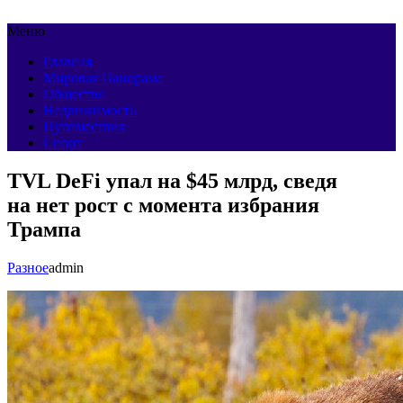
Меню
Главная
Мировая Панорама
Общество
Недвижимость
Путешествия
Спорт
TVL DeFi упал на $45 млрд, сведя
на нет рост с момента избрания
Трампа
Разное
admin