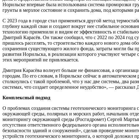
Норильске впервые была использована система проморозки гру
грунты в мерзлое состояние и сохранить дома, под которыми 
С 2023 года в городе стал применяться другой метод термос
глубину каждой сваи и создают вокруг нее стабильное основан
технологию применили и видим ее эффективность и стабильнос
Дмитрий Карасёв. Он также сообщил, что с 2022 по 2024 год с
пришлось расселять, то строительство каждого нового дома о
сохранения существующего жилого фонда, затраты могли бы пр
развития Норильска, в реализации которого участвуют четыр
этих мероприятий не привлекается.
Дмитрия Карасёва волнует больше не финансовая, а организац
городам. По его словам, в Норильске сейчас в автоматическо
столкнулись с такой проблемой, что у нас две системы, два ра
системах, что создает определенное неудобство», — рассказа
Комплексный подход
О проблемах создания системы геотехнического мониторинга с
окружающей среды, полярных и морских работ, начальник отд
мониторингу окружающей среды (Росгидромет) Сергей Мартыно
отсутствии ответственного федерального органа исполнительн
безопасности зданий и сооружений», сделав проведение монит
устройств геотехнического мониторинга, о которой доложил п