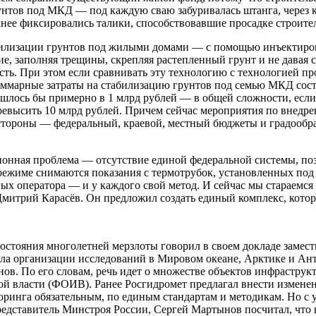
нтов под МКД — под каждую сваю забуривалась штанга, через ко
ранее фиксировались талики, способствовавшие просадке строит
табилизации грунтов под жилыми домами — с помощью инъектир
ие, заполняя трещины, скрепляя растепленный грунт и не давая 
ть. При этом если сравнивать эту технологию с технологией пр
уммарные затраты на стабилизацию грунтов под семью МКД состав
бошлось бы примерно в 1 млрд рублей — в общей сложности, есл
евысить 10 млрд рублей. Причем сейчас мероприятия по внедре
е стороны — федеральный, краевой, местный бюджеты и градооб
ионная проблема — отсутствие единой федеральной системы, по
м режиме снимаются показания с термотрубок, установленных п
зных оператора — и у каждого свой метод. И сейчас мы стараемся
л Дмитрий Карасёв. Он предложил создать единый комплекс, кот
остояния многолетней мерзлоты говорил в своем докладе замест
ела организации исследований в Мировом океане, Арктике и Ан
в. По его словам, речь идет о множестве объектов инфраструкт
ой власти (ФОИВ). Ранее Росгидромет предлагал внести измене
оринга обязательным, по единым стандартам и методикам. Но с 
редставитель Минстроя России, Сергей Мартынов посчитал, что