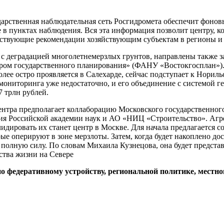
дарственная наблюдательная сеть Росгидромета обеспечит фонов
в пунктах наблюдения. Вся эта информация позволит центру, ко
етствующие рекомендации хозяйствующим субъектам в регионы и
 с деградацией многолетнемерзлых грунтов, направлены также з
ром государственного планирования» (ФАНУ «Востокгосплан»).
олее остро проявляется в Салехарде, сейчас подступает к Нориль
 мониторинга уже недостаточно, и его объединение с системой 
7 трлн рублей.
ентра предполагает коллаборацию Московского государственног
ия Российской академии наук и АО «НИЦ «Строительство». Агре
лидировать их станет центр в Москве. Для начала предлагается 
ые оперируют в зоне мерзлоты. Затем, когда будет накоплено д
 полную силу. По словам Михаила Кузнецова, она будет представ
ства жизни на Севере
федеративному устройству, региональной политике, местно