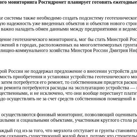
вого мониторинга Росгидромет планирует готовить ежегодны
же системы также необходимо создать подсистему геотехническо
ую надежность уже введенных объектов и объектов нового строи
не важно наладить обмен данными между предприятиями и ведом
едение геотехнического мониторинга, мог бы стать Минстрой Ро
ужений в городах, расположенных на многолетнемерзлых грунта
жилищно-коммунального хозяйства Минстроя России Дмитрия Ни
ой России не поддержал предложение о внесении устройств для
оимость приобретения и установки устройства геотехнического 
е затем потребуется его ремонт, то собственникам придется раск
 и ремонта потребуются расходы на эксплуатацию устройства — п
ественными, и не исключено, что они вообще перестанут плати
надо осуществлять не за счет средств собственников помещений 
ике осуществляются фоновый мониторинг, позволяющий оцениват
илыми и социальными объектами, участникам круглого стола ра
ждый год из-за того, что мерзлота отступает и грунты становя
ем сохранять существующий жилой фонд, потому что строительст