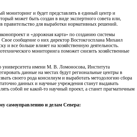
ый мониторинг и будет представлять в единый центр и
торый может быть создан в виде экспертного совета или,
 в правительство для выработки нормативных решений.
аконопроект и «дорожная карта» по созданию системы
 Свое сообщение о них директор Востокгосплана Михаил
ску и все больше влияет на хозяйственную деятельность.
геотехнического мониторинга поможет снизить хозяйственные
о университета имени М. В. Ломоносова, Института
гировать данные на местах будут региональные центры в
созвать своего рода консилиум и выработать методологию сбора
остаточно данных и научные учреждения станут выдавать
лять собой не какой-то научный проект, а станет прагматичным
му самоуправлению и делам Севера: