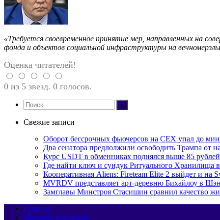
«Требуется своевременное принятие мер, направленных на сов
фонда и объектов социальной инфраструктуры на вечномерзлых
Оценка читателей!
0 из 5 звезд. 0 голосов.
Свежие записи
Оборот бессрочных фьючерсов на CEX упал до мин
Два сенатора предлолжили освободить Трампа от н
Курс USDT в обменниках поднялся выше 85 рублей
Где найти ключ и сундук Ритуального Хранилища в M
Кооперативная Aliens: Fireteam Elite 2 выйдет и на S
MVRDV представляет арт-деревню Бихайлоу в Шэн
Замглавы Минстроя Стасишин сравнил качество жи
Главная
Мировая Панорама