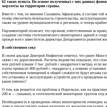
62 таких пункта. На основе полученных с них данных фоно
мерзлоты на территории страны.
Вместе с тем, по мнению Сахамина Афанасьева, в составе той 
чтобы обеспечить безопасность строительства, эксплуатационн
также на уровне муниципалитетов и регионов, и теперь край
Парламентарий полагает, что органом, ответственным за пров
создание системы геотехнического мониторинга зданий и соор
прежде всего заместителя директора Департамента развития 
В собственном соку
В своем докладе Дмитрий Нифонтов отметил, что ранее Минстр
связи с их дороговизной. Расчеты ведомства показали, что ст
млн рублей (свыше 3 тыс. рублей с квадратного метра), если ж
платы превысит 800 рублей с «квадрата»), а помимо установки
собственников помещений в общей сложности будут весьма сущ
что установку и эксплуатацию устройств для его проведения 
какие именно?
О том, как решается эта проблема в Норильске, как на практ
200 м — скважин, и геотехнический мониторинг грунтов под ж
Необходимость в проведении обоих мониторингов очевидна: ка
дома и предоставлять новые квартиры их жильцам накладнее, ч