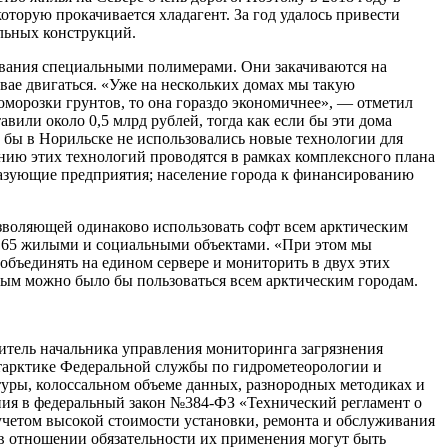
торую прокачивается хладагент. За год удалось привести
ельных конструкций.
ования специальными полимерами. Они закачиваются на
свае двигаться. «Уже на нескольких домах мы такую
оморозки грунтов, то она гораздо экономичнее», — отметил
или около 0,5 млрд рублей, тогда как если бы эти дома
и бы в Норильске не использовались новые технологии для
нию этих технологий проводятся в рамках комплексного плана
разующие предприятия; население города к финансированию
зволяющей одинаково использовать софт всем арктическим
од 65 жилыми и социальными объектами. «При этом мы
 объединять на едином сервере и мониторить в двух этих
орым можно было бы пользоваться всем арктическим городам.
итель начальника управления мониторинга загрязнения
тарктике Федеральной службы по гидрометеорологии и
уры, колоссальном объеме данных, разнородных методиках и
ния в федеральный закон №384-ФЗ «Технический регламент о
учетом высокой стоимости установки, ремонта и обслуживания
 в отношении обязательности их применения могут быть