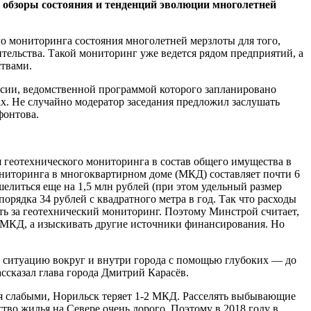
е обзоры состояния и тенденций эволюции многолетней
го мониторинга состояния многолетней мерзлоты для того,
тельства. Такой мониторинг уже ведется рядом предприятий, а
ствами.
ссии, ведомственной программой которого запланировано
х. Не случайно модератор заседания предложил заслушать
фонтова.
 геотехнического мониторинга в состав общего имущества в
мониторинга в многоквартирном доме (МКД) составляет почти 6
ошелиться еще на 1,5 млн рублей (при этом удельный размер
орядка 34 рублей с квадратного метра в год. Так что расходы
ть за геотехнический мониторинг. Поэтому Минстрой считает,
в МКД, а изыскивать другие источники финансирования. Но
ь ситуацию вокруг и внутри города с помощью глубоких — до
ссказал глава города Дмитрий Карасёв.
тся слабыми, Норильск теряет 1-2 МКД. Расселять выбывающие
во жилья на Севере очень дорого. Поэтому в 2018 году в