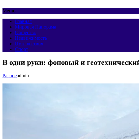
Меню
Главная
Мировая Панорама
Общество
Недвижимость
Путешествия
Спорт
В одни руки: фоновый и геотехническ
Разное
admin