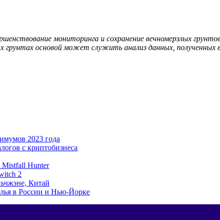
ершенствование мониторинга и сохранение вечномерзлых грунтов
 грунтах основой может служить анализ данных, полученных в 
имумов 2023 года
алогов с криптобизнеса
istfall Hunter
witch 2
ьчжэне, Китай
лья в России и Нью-Йорке