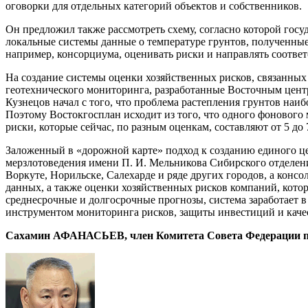
оговорки для отдельных категорий объектов и собственников.
Он предложил также рассмотреть схему, согласно которой госу
локальные системы данные о температуре грунтов, полученные 
например, консорциума, оценивать риски и направлять соотв
На создание системы оценки хозяйственных рисков, связанных
геотехнического мониторинга, разработанные Восточным цент
Кузнецов начал с того, что проблема растепления грунтов наиб
Поэтому Востокгосплан исходит из того, что одного фонового
риски, которые сейчас, по разным оценкам, составляют от 5 до 
Заложенный в «дорожной карте» подход к созданию единого ц
мерзлотоведения имени П. И. Мельникова Сибирского отделен
Воркуте, Норильске, Салехарде и ряде других городов, а консо
данных, а также оценки хозяйственных рисков компаний, котор
среднесрочные и долгосрочные прогнозы, система заработает в
инструментом мониторинга рисков, защиты инвестиций и каче
Сахамин АФАНАСЬЕВ, член Комитета Совета Федерации по 