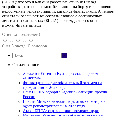
(БПЛА): что это и как они работаютСотню лет назад
устройства, которые летают без пилота на борту и выполняют
недоступные человеку задачи, казались фантастикой. А теперь
они стали реальностью: собрали главное о беспилотных
летательных аппаратах (БПЛА) и о том, для чего они
нужны.Читать дальше
Оценка читателей!
0 из 5 звезд. 0 голосов.
Свежие записи
Хоккеист Евгений Кузнецов стал игроком
«Сибири»
Финляндия вводит обязательный экзамен на
гражданство с 2027 года
Сенат США одобрил «адские» санкции против
России
Власти Минска назвали парк отдыха, который
будет реконструирован в 2027 году
Атаки БПЛА: страховщики потирают руки
Медведев: Украину ждет гибель, если она не