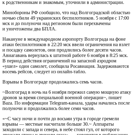
к родственникам и знакомым, уточнили в администрации.
Минобороны РФ сообщило, что над Волгоградской областью
ночью сбили 49 украинских беспилотников. 5 ноября с 17:00
мск и до полуночи над регионом были перехвачены
и уничтожены два БПЛА.
Накануне в международном аэропорту Волгограда на фоне
атаки беспилотников в 22:20 мск ввели ограничения на взлет
и посадку самолетов, они продлились более десяти часов.
Авиагавань вернулась к штатной работе 6 ноября в 8:25 мск.
В период действия ограничений на запасной аэродром
«ушел» один самолет, сообщила Росавиация. Задерживаются
восемь рейсов, следует из онлайн-табло.
Взрывы в Волгограде продолжались семь часов.
~Волгоград в ночь на 6 ноября пережил самую мощную атаку
дронов за время специальной военной операции~, пишет
Baza. По информации Telegram-канала, удары начались после
полуночи и продолжались более семи часов.
«~С часу ночи и почти до восьми утра в городе гремели
взрывы — местные насчитали больше 30.~ Аппараты
заходили с запада и севера, в небе стоял гул, от которого
дрожали стены и звенели окна», — говорится в публикации.