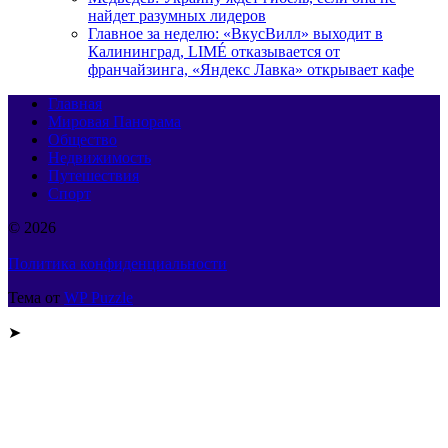
найдет разумных лидеров
Главное за неделю: «ВкусВилл» выходит в
Калининград, LIMÉ отказывается от
франчайзинга, «Яндекс Лавка» открывает кафе
Главная
Мировая Панорама
Общество
Недвижимость
Путешествия
Спорт
© 2026
Политика конфиденциальности
Тема от
WP Puzzle
➤