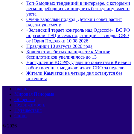
Топ-5 модных тенденций в интерьере, с которыми
легко переборщить и получить безвкусицу вместо
уюта
Очень взрослый подход: Детский совет растит
надежную смену
«Зеленский теряет контроль над Одессой»: ВС РФ
поразили ТЭЦ и семь подстанций — сводка СВО
от Юрия Подоляки 10.08.2026
Праздники 10 августа 2026 года
Количество сбитых на подлете к Москве
беспилотников увеличилось до 13
Наступление ВС РФ, удары по объектам в Киеве и
работа военных медиков: итоги СВО за неделю
Жители Камчатки на четыре дня останутся без
интернета
Главная
Мировая Панорама
Общество
Недвижимость
Путешествия
Спорт
© 2026